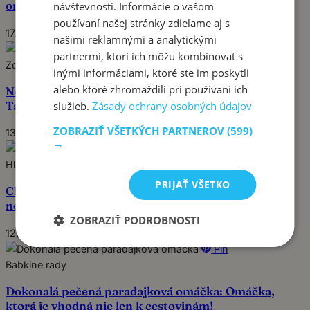
omáčkou: Inak už omeletu pripravovať nebudete!
návštevnosti. Informácie o vašom
používaní našej stránky zdieľame aj s
17. júna 2024
našimi reklamnými a analytickými
Pin
partnermi, ktorí ich môžu kombinovať s
Zdravé tipy
inými informáciami, ktoré ste im poskytli
alebo ktoré zhromaždili pri používaní ich
Neuveriteľné zdravotné výhody cibuľových šupiek:
Tajomstvá, ktoré musíte vedieť!
služieb.
Zásady ochrany osobných údajov
ZOBRAZIŤ VŠETKÝCH PARTNEROV
(599)
13. júna 2024
→
Pin
Hlavné jedlá
PRIJAŤ VŠETKO
Chrumkavé zemiakové placky: Inak už placky
nerobím!
ZOBRAZIŤ PODROBNOSTI
12. júna 2024
Pin
Babkine rady
Dokonalá pečená paradajková omáčka: Omáčka,
ktorá je vhodná nie len k cestovinám!