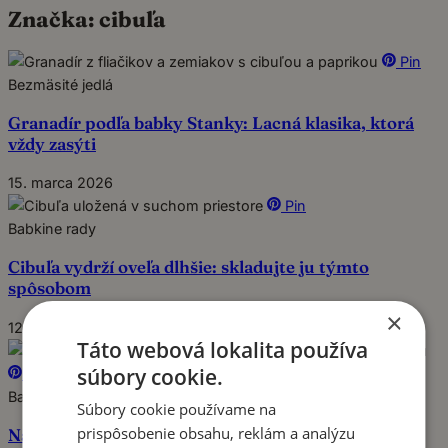
Značka:
cibuľa
Pin
Bezmäsité jedlá
Granadír podľa babky Stanky: Lacná klasika, ktorá
vždy zasýti
15. marca 2026
Pin
Babkine rady
Cibuľa vydrží oveľa dlhšie: skladujte ju týmto
spôsobom
×
12. marca 2026
Táto webová lokalita používa
súbory cookie.
Pin
Babkine rady
Súbory cookie používame na
prispôsobenie obsahu, reklám a analýzu
Najchutnejšia španielska omeleta s paradajkovou