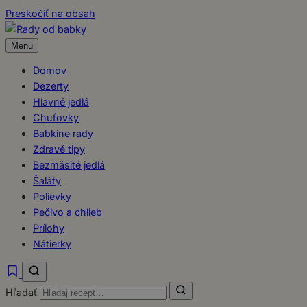
Preskočiť na obsah
Menu
Domov
Dezerty
Hlavné jedlá
Chuťovky
Babkine rady
Zdravé tipy
Bezmäsité jedlá
Šaláty
Polievky
Pečivo a chlieb
Prílohy
Nátierky
Hľadať