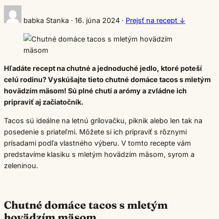
babka Stanka
·
16. júna 2024
·
Prejsť na recept ↓
Hľadáte recept na chutné a jednoduché jedlo, ktoré poteší
celú rodinu? Vyskúšajte tieto chutné domáce tacos s mletým
hovädzím mäsom! Sú plné chutí a arómy a zvládne ich
pripraviť aj začiatočník.
Tacos sú ideálne na letnú grilovačku, piknik alebo len tak na
posedenie s priateľmi. Môžete si ich pripraviť s rôznymi
prísadami podľa vlastného výberu. V tomto recepte vám
predstavíme klasiku s mletým hovädzím mäsom, syrom a
zeleninou.
Chutné domáce tacos s mletým
hovädzím mäsom