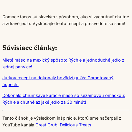
Domáce tacos sú skvelým spôsobom, ako si vychutnať chutné
a zdravé jedlo. Vyskúšajte tento recept a presvedčte sa sami!
Súvisiace články:
Mleté mäso na mexický spôsob: Rýchle a jednoduché jedlo z
jednej panvice!
Jurkov recept na dokonalý hovädzí guláš: Garantovaný
úspech!
Dokonalo chrumkavé kuracie mäso so sezamovou omáčkou:
Rýchle a chutné ázijské jedlo za 30 minút!
Tento článok je výsledkom inšpirácie, ktorú sme načerpali z
YouTube kanála
Great Grub, Delicious Treats