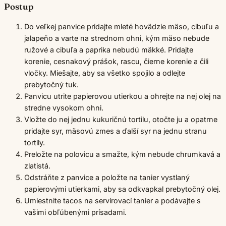
Postup
Do veľkej panvice pridajte mleté hovädzie mäso, cibuľu a
jalapeño a varte na strednom ohni, kým mäso nebude
ružové a cibuľa a paprika nebudú mäkké. Pridajte
korenie, cesnakový prášok, rascu, čierne korenie a čili
vločky. Miešajte, aby sa všetko spojilo a odlejte
prebytočný tuk.
Panvicu utrite papierovou utierkou a ohrejte na nej olej na
stredne vysokom ohni.
Vložte do nej jednu kukuričnú tortilu, otočte ju a opatrne
pridajte syr, mäsovú zmes a ďalší syr na jednu stranu
tortily.
Preložte na polovicu a smažte, kým nebude chrumkavá a
zlatistá.
Odstráňte z panvice a položte na tanier vystlaný
papierovými utierkami, aby sa odkvapkal prebytočný olej.
Umiestnite tacos na servírovací tanier a podávajte s
vašimi obľúbenými prísadami.