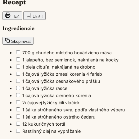
Recept
Tlač
Uložiť
Ingrediencie
Skopírovať
700 g chudého mletého hovädzieho mäsa
1 jalapeño, bez semienok, nakrájaná na kocky
1 biela cibuľa, nakrájaná na drobno
1 čajová lyžička zmesi korenia 4 farieb
1 čajová lyžička cesnakového prášku
1 čajová lyžička rasce
1 čajová lyžička čierneho korenia
½ čajovej lyžičky čili vločiek
1 šálka strúhaného syra, podľa vlastného výberu
1 šálka strúhaného ostrého čedaru
12 kukuričných tortíl
Rastlinný olej na vyprážanie