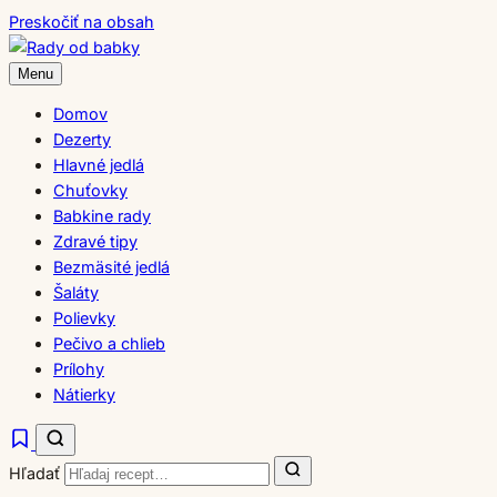
Preskočiť na obsah
Menu
Domov
Dezerty
Hlavné jedlá
Chuťovky
Babkine rady
Zdravé tipy
Bezmäsité jedlá
Šaláty
Polievky
Pečivo a chlieb
Prílohy
Nátierky
Hľadať