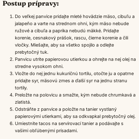
Postup prípravy:
Do veľkej panvice pridajte mleté hovädzie mäso, cibuľu a
jalapeño a varte na strednom ohni, kým mäso nebude
ružové a cibuľa a paprika nebudú mäkké. Pridajte
korenie, cesnakový prášok, rascu, čierne korenie a čili
vločky. Miešajte, aby sa všetko spojilo a odlejte
prebytočný tuk.
Panvicu utrite papierovou utierkou a ohrejte na nej olej na
stredne vysokom ohni.
Vložte do nej jednu kukuričnú tortilu, otočte ju a opatrne
pridajte syr, mäsovú zmes a ďalší syr na jednu stranu
tortily.
Preložte na polovicu a smažte, kým nebude chrumkavá a
zlatistá.
Odstráňte z panvice a položte na tanier vystlaný
papierovými utierkami, aby sa odkvapkal prebytočný olej.
Umiestnite tacos na servírovací tanier a podávajte s
vašimi obľúbenými prísadami.