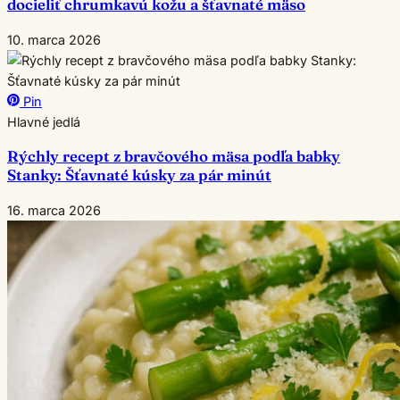
docieliť chrumkavú kožu a šťavnaté mäso
10. marca 2026
Pin
Hlavné jedlá
Rýchly recept z bravčového mäsa podľa babky
Stanky: Šťavnaté kúsky za pár minút
16. marca 2026