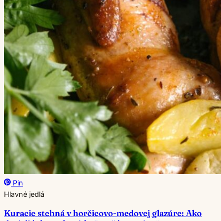
Pin
Hlavné jedlá
Kuracie stehná v horčicovo-medovej glazúre: Ako