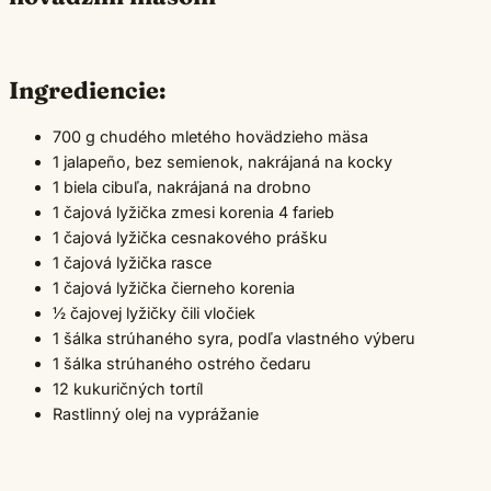
Ingrediencie:
700 g chudého mletého hovädzieho mäsa
1 jalapeño, bez semienok, nakrájaná na kocky
1 biela cibuľa, nakrájaná na drobno
1 čajová lyžička zmesi korenia 4 farieb
1 čajová lyžička cesnakového prášku
1 čajová lyžička rasce
1 čajová lyžička čierneho korenia
½ čajovej lyžičky čili vločiek
1 šálka strúhaného syra, podľa vlastného výberu
1 šálka strúhaného ostrého čedaru
12 kukuričných tortíl
Rastlinný olej na vyprážanie