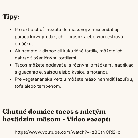
Tipy:
Pre extra chuť môžete do mäsovej zmesi pridať aj
paradajkový pretlak, chilli prášok alebo worčestrovú
omáčku.
Ak nemáte k dispozícii kukuričné tortilly, môžete ich
nahradiť pšeničnými tortillami.
Tacos môžete podávať aj s rôznymi omáčkami, napríklad
s guacamole, salsou alebo kyslou smotanou.
Pre vegetariánsku verziu môžete mäso nahradiť fazuľou,
tofu alebo tempehom.
Chutné domáce tacos s mletým
hovädzím mäsom - Video recept:
https://www.youtube.com/watch?v=z3QtNCRi2-o