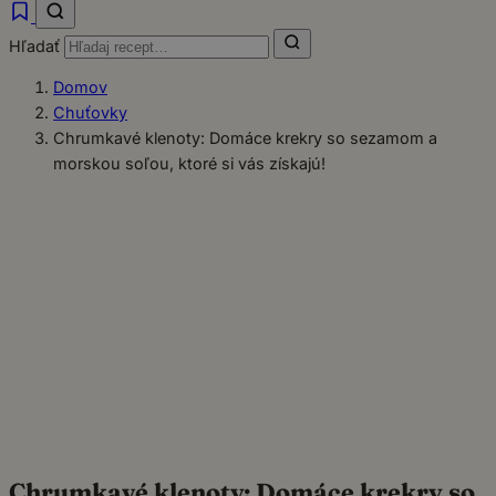
Hľadať
Domov
Chuťovky
Chrumkavé klenoty: Domáce krekry so sezamom a
morskou soľou, ktoré si vás získajú!
Chrumkavé klenoty: Domáce krekry so