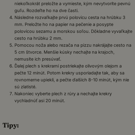
niekoľkokrát preložte a vymieste, kým nevytvoríte pevnú
guľu. Rozdeľte ho na dve časti.
Následne rozvaľkajte prvú polovicu cesta na hrúbku 3
mm. Preložte ho na papier na pečenie a posypte
polovicou sezamu a morskou soľou. Dôkladne vyvaľkajte
cesto na hrúbku 2 mm.
Pomocou noža alebo rezača na pizzu nakrájajte cesto na
5 cm štvorce. Menšie kúsky nechajte na krajoch,
nemusíte ich presúvať.
Ďalej plech s krekrami postriekajte olivovým olejom a
pečte 12 minút. Potom krekry usporiadajte tak, aby sa
rovnomerne upiekli, a pečte ďalších 8-10 minút, kým nie
sú zlatisté.
Nakoniec vyberte plech z rúry a nechajte krekry
vychladnúť asi 20 minút.
Tipy: