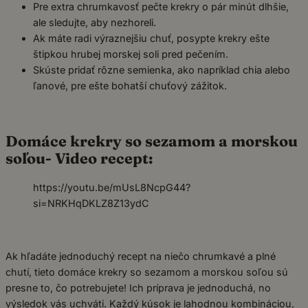
Pre extra chrumkavosť pečte krekry o pár minút dlhšie,
ale sledujte, aby nezhoreli.
Ak máte radi výraznejšiu chuť, posypte krekry ešte
štipkou hrubej morskej soli pred pečením.
Skúste pridať rôzne semienka, ako napríklad chia alebo
ľanové, pre ešte bohatší chuťový zážitok.
Domáce krekry so sezamom a morskou
soľou- Video recept:
https://youtu.be/mUsL8NcpG44?
si=NRKHqDKLZ8Z13ydC
Ak hľadáte jednoduchý recept na niečo chrumkavé a plné
chutí, tieto domáce krekry so sezamom a morskou soľou sú
presne to, čo potrebujete! Ich príprava je jednoduchá, no
výsledok vás uchváti. Každý kúsok je lahodnou kombináciou,