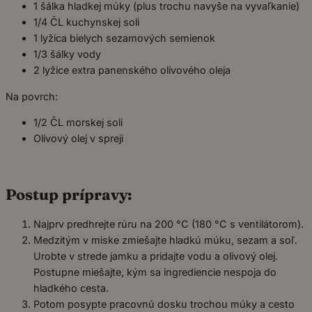
1 šálka hladkej múky (plus trochu navyše na vyvaľkanie)
1/4 ČL kuchynskej soli
1 lyžica bielych sezamových semienok
1/3 šálky vody
2 lyžice extra panenského olivového oleja
Na povrch:
1/2 ČL morskej soli
Olivový olej v spreji
Postup prípravy:
Najprv predhrejte rúru na 200 °C (180 °C s ventilátorom).
Medzitým v miske zmiešajte hladkú múku, sezam a soľ.
Urobte v strede jamku a pridajte vodu a olivový olej.
Postupne miešajte, kým sa ingrediencie nespoja do
hladkého cesta.
Potom posypte pracovnú dosku trochou múky a cesto