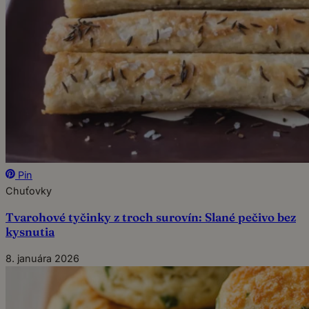
Pin
Chuťovky
Tvarohové tyčinky z troch surovín: Slané pečivo bez
kysnutia
8. januára 2026