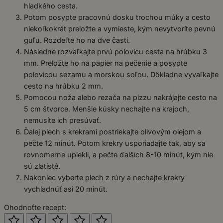
hladkého cesta.
Potom posypte pracovnú dosku trochou múky a cesto
niekoľkokrát preložte a vymieste, kým nevytvoríte pevnú
guľu. Rozdeľte ho na dve časti.
Následne rozvaľkajte prvú polovicu cesta na hrúbku 3
mm. Preložte ho na papier na pečenie a posypte
polovicou sezamu a morskou soľou. Dôkladne vyvaľkajte
cesto na hrúbku 2 mm.
Pomocou noža alebo rezača na pizzu nakrájajte cesto na
5 cm štvorce. Menšie kúsky nechajte na krajoch,
nemusíte ich presúvať.
Ďalej plech s krekrami postriekajte olivovým olejom a
pečte 12 minút. Potom krekry usporiadajte tak, aby sa
rovnomerne upiekli, a pečte ďalších 8-10 minút, kým nie
sú zlatisté.
Nakoniec vyberte plech z rúry a nechajte krekry
vychladnúť asi 20 minút.
Ohodnoťte recept: