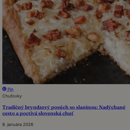
Pin
Chuťovky
Tradičný bryndzový posúch so slaninou: Nadýchané
cesto a poctivá slovenská chuť
8. januára 2026