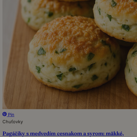
Pin
Chuťovky
Pagáčiky s medvedím cesnakom a syrom: mäkké,