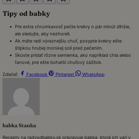
Tipy od babky
Pre extra chrumkavosť pečte krekry o pár minút dlhšie,
ale sledujte, aby nezhoreli.
Ak máte radi výraznejšiu chuť, posypte krekry ešte
štipkou hrubej morskej soli pred pečením.
Skúste pridať rôzne semienka, ako napríklad chia alebo
ľanové, pre ešte bohatší chuťový zážitok.
Zdieľať:
Facebook
Pinterest
WhatsApp
babka Stanka
Recepty na radyodbabky.sk pripravuje babka, ktorá ich varí v