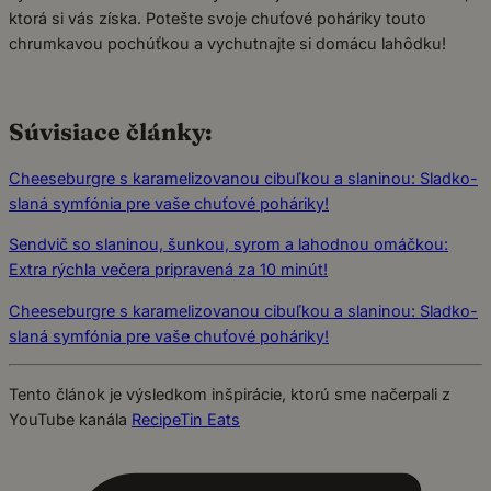
ktorá si vás získa. Potešte svoje chuťové poháriky touto
chrumkavou pochúťkou a vychutnajte si domácu lahôdku!
Súvisiace články:
Cheeseburgre s karamelizovanou cibuľkou a slaninou: Sladko-
slaná symfónia pre vaše chuťové poháriky!
Sendvič so slaninou, šunkou, syrom a lahodnou omáčkou:
Extra rýchla večera pripravená za 10 minút!
Cheeseburgre s karamelizovanou cibuľkou a slaninou: Sladko-
slaná symfónia pre vaše chuťové poháriky!
Tento článok je výsledkom inšpirácie, ktorú sme načerpali z
YouTube kanála
RecipeTin Eats