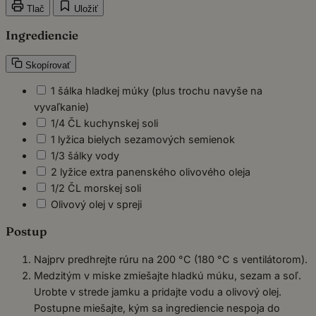
Tlač
Uložiť
Ingrediencie
Skopírovať
1 šálka hladkej múky (plus trochu navyše na
vyvaľkanie)
1/4 ČL kuchynskej soli
1 lyžica bielych sezamových semienok
1/3 šálky vody
2 lyžice extra panenského olivového oleja
1/2 ČL morskej soli
Olivový olej v spreji
Postup
Najprv predhrejte rúru na 200 °C (180 °C s ventilátorom).
Medzitým v miske zmiešajte hladkú múku, sezam a soľ.
Urobte v strede jamku a pridajte vodu a olivový olej.
Postupne miešajte, kým sa ingrediencie nespoja do