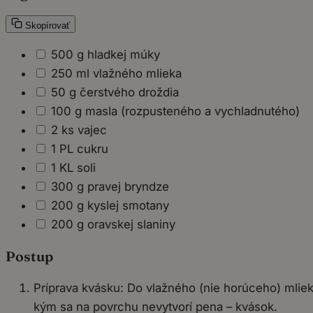
Skopírovať
500 g hladkej múky
250 ml vlažného mlieka
50 g čerstvého droždia
100 g masla (rozpusteného a vychladnutého)
2 ks vajec
1 PL cukru
1 KL soli
300 g pravej bryndze
200 g kyslej smotany
200 g oravskej slaniny
Postup
Príprava kvásku: Do vlažného (nie horúceho) mlieka
kým sa na povrchu nevytvorí pena – kvások.