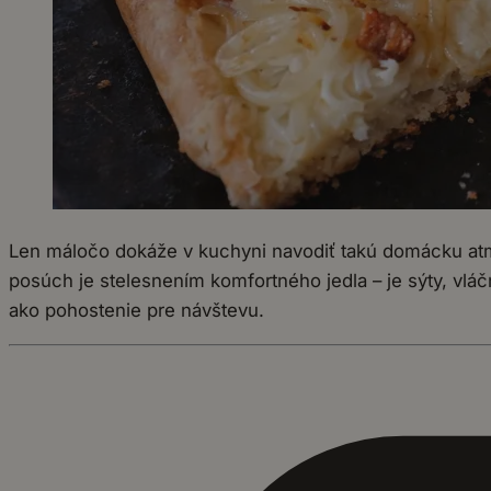
Len máločo dokáže v kuchyni navodiť takú domácku atm
posúch je stelesnením komfortného jedla – je sýty, vláč
ako pohostenie pre návštevu.