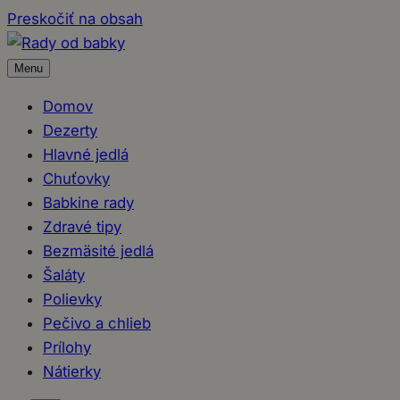
Preskočiť na obsah
Menu
Domov
Dezerty
Hlavné jedlá
Chuťovky
Babkine rady
Zdravé tipy
Bezmäsité jedlá
Šaláty
Polievky
Pečivo a chlieb
Prílohy
Nátierky