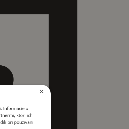
×
. Informácie o
tnermi, ktorí ich
ili pri používaní