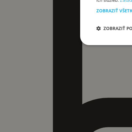
ich služieb.
Zásad
ZOBRAZIŤ VŠET
ZOBRAZIŤ P