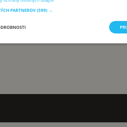
y ochrany osobných údajov
KÝCH PARTNEROV
(599) →
ODROBNOSTI
PRI