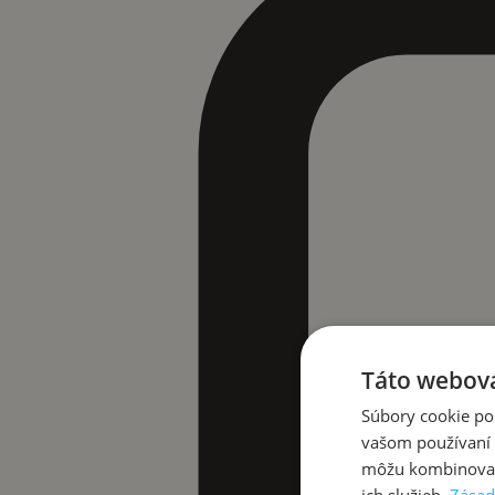
Táto webová
Súbory cookie po
vašom používaní n
môžu kombinovať s