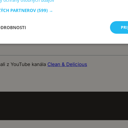
y ochrany osobných údajov
KÝCH PARTNEROV
(599) →
ODROBNOSTI
PRI
 babky Stanky
pali z YouTube kanála
Clean & Delicious