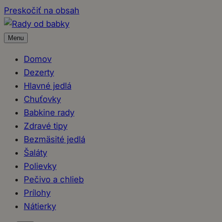
Preskočiť na obsah
Menu
Domov
Dezerty
Hlavné jedlá
Chuťovky
Babkine rady
Zdravé tipy
Bezmäsité jedlá
Šaláty
Polievky
Pečivo a chlieb
Prílohy
Nátierky