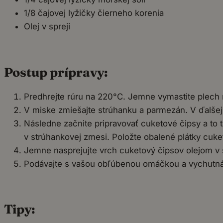
1/8 čajovej lyžičky čierneho korenia
Olej v spreji
Postup prípravy:
Predhrejte rúru na 220°C. Jemne vymastite plech 
V miske zmiešajte strúhanku a parmezán. V ďalšej 
Následne začnite pripravovať cuketové čipsy a to
v strúhankovej zmesi. Položte obalené plátky cuke
Jemne nasprejujte vrch cuketový čipsov olejom v s
Podávajte s vašou obľúbenou omáčkou a vychutná
Tipy: