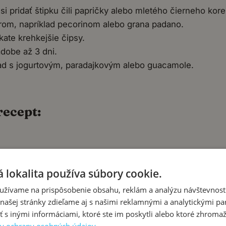
 pridať štipku čili papričky alebo mletého čierneho kore
om, napríklad pecorinom alebo grana padano.
kate krehkejšie čipsy.
dobe až 3 dni.
lad s jogurtovým, paradajkovým alebo guacamole.
recept:
 lokalita používa súbory cookie.
iať chutné a zdravé jedlo plné živín. Sú ideálne pre kaž
užívame na prispôsobenie obsahu, reklám a analýzu návštevnosti
tne a jednoducho si môžete doma pripraviť cuketové čips
ašej stránky zdieľame aj s našimi reklamnými a analytickými par
 inými informáciami, ktoré ste im poskytli alebo ktoré zhromažd