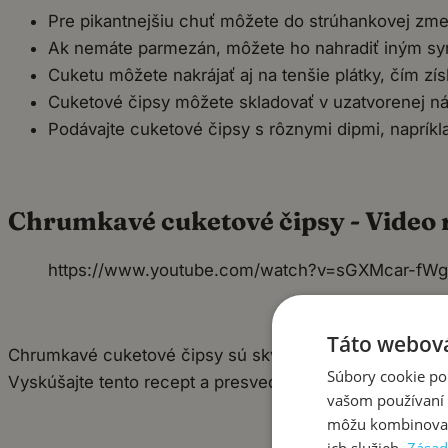
Pre pikantnejšiu chuť môžete do strúhankovej zmesi
Ak nemáte parmezán, môžete ho nahradiť iným syr
Cuketu môžete nakrájať aj na tenšie plátky, čím zís
Cuketové čipsy môžete skladovať v uzatvorenej ná
Podávajte cuketové čipsy s rôznymi dipmi, naprík
Chrumkavé cuketové čipsy - Video 
https://www.youtube.com/watch?v=sGXMcar-fWg
Táto webová
Chrumkavé cuketové čipsy sú skvelý spôsob, ako si dopr
Súbory cookie po
Vyskúšajte tento recept a presvedčte sa sami, ako chu
vašom používaní n
môžu kombinovať s