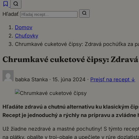
Hľadať
Domov
Chuťovky
Chrumkavé cuketové čipsy: Zdravá pochúťka za pá
Chrumkavé cuketové čipsy: Zdravá 
babka Stanka
·
15. júna 2024
·
Prejsť na recept ↓
Hľadáte zdravú a chutnú alternatívu ku klasickým či
Recept je jednoduchý a rýchly na prípravu a zvládne h
Už žiadne nezdravé a mastné pochutiny! S týmto recept
na plátky, obalíte v troj-obale a upečiete v rúre dozlat