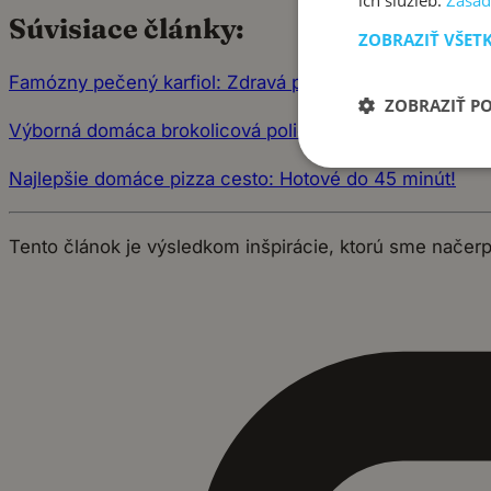
ich služieb.
Zásad
Súvisiace články:
ZOBRAZIŤ VŠET
Famózny pečený karfiol: Zdravá príloha plná živín!
ZOBRAZIŤ P
Výborná domáca brokolicová polievka s krutónmi podľa
Najlepšie domáce pizza cesto: Hotové do 45 minút!
Tento článok je výsledkom inšpirácie, ktorú sme načer