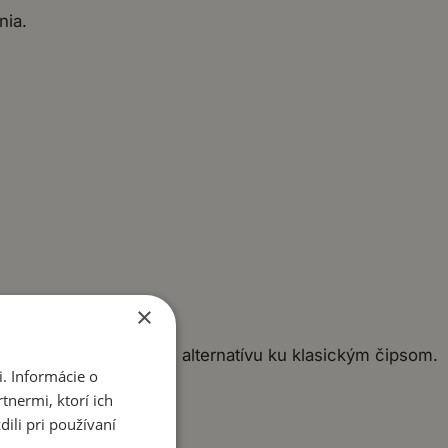
nia.
×
dého, kto hľadá zdravú alternatívu ku klasickým čipsom.
. Informácie o
y!
tnermi, ktorí ich
ili pri používaní