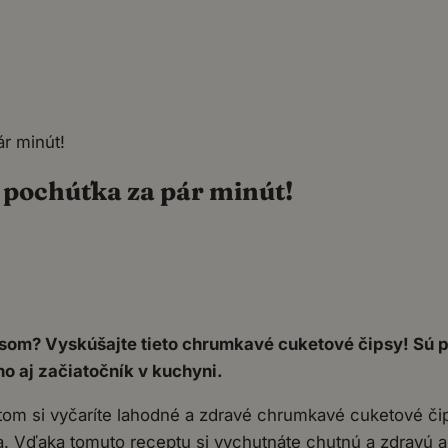
r minút!
pochúťka za pár minút!
psom? Vyskúšajte tieto chrumkavé cuketové čipsy! Sú p
o aj začiatočník v kuchyni.
om si vyčaríte lahodné a zdravé chrumkavé cuketové čips
ista. Vďaka tomuto receptu si vychutnáte chutnú a zdravú a