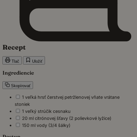
Recept
Tlač
Uložiť
Ingrediencie
Skopírovať
1 veľká hrsť čerstvej petržlenovej vňate vrátane
stoniek
1 veľký strúčik cesnaku
20 ml citrónovej šťavy (2 polievkové lyžice)
150 ml vody (3/4 šálky)
Postup