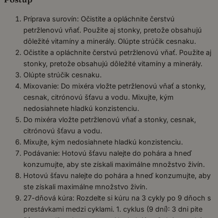
Príprava surovín: Očistite a opláchnite čerstvú
petržlenovú vňať. Použite aj stonky, pretože obsahujú
dôležité vitamíny a minerály. Olúpte strúčik cesnaku.
Očistite a opláchnite čerstvú petržlenovú vňať. Použite aj
stonky, pretože obsahujú dôležité vitamíny a minerály.
Olúpte strúčik cesnaku.
Mixovanie: Do mixéra vložte petržlenovú vňať a stonky,
cesnak, citrónovú šťavu a vodu. Mixujte, kým
nedosiahnete hladkú konzistenciu.
Do mixéra vložte petržlenovú vňať a stonky, cesnak,
citrónovú šťavu a vodu.
Mixujte, kým nedosiahnete hladkú konzistenciu.
Podávanie: Hotovú šťavu nalejte do pohára a hneď
konzumujte, aby ste získali maximálne množstvo živín.
Hotovú šťavu nalejte do pohára a hneď konzumujte, aby
ste získali maximálne množstvo živín.
27-dňová kúra: Rozdelte si kúru na 3 cykly po 9 dňoch s
prestávkami medzi cyklami. 1. cyklus (9 dní): 3 dni pite