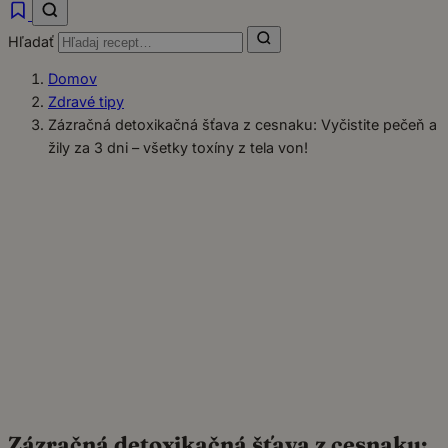
Hľadať
Domov
Zdravé tipy
Zázračná detoxikačná šťava z cesnaku: Vyčistite pečeň a
žily za 3 dni – všetky toxíny z tela von!
Zázračná detoxikačná šťava z cesnaku: