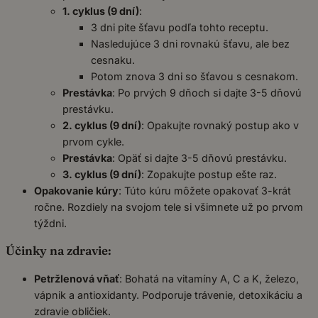
1. cyklus (9 dní)
:
3 dni pite šťavu podľa tohto receptu.
Nasledujúce 3 dni rovnakú šťavu, ale bez
cesnaku.
Potom znova 3 dni so šťavou s cesnakom.
Prestávka
: Po prvých 9 dňoch si dajte 3-5 dňovú
prestávku.
2. cyklus (9 dní)
: Opakujte rovnaký postup ako v
prvom cykle.
Prestávka
: Opäť si dajte 3-5 dňovú prestávku.
3. cyklus (9 dní)
: Zopakujte postup ešte raz.
Opakovanie kúry
: Túto kúru môžete opakovať 3-krát
ročne. Rozdiely na svojom tele si všimnete už po prvom
týždni.
Účinky na zdravie:
Petržlenová vňať
: Bohatá na vitamíny A, C a K, železo,
vápnik a antioxidanty. Podporuje trávenie, detoxikáciu a
zdravie obličiek.