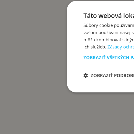
Táto webová loka
Súbory cookie používame
vašom používaní našej st
môžu kombinovať s inými
ich služieb.
Zásady ochr
ZOBRAZIŤ VŠETKÝCH 
ZOBRAZIŤ PODROB