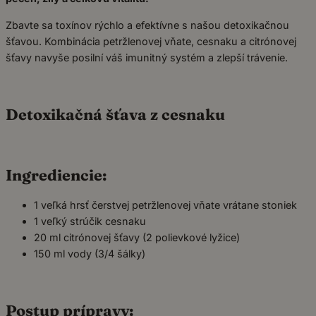
Zbavte sa toxínov rýchlo a efektívne s našou detoxikačnou
šťavou. Kombinácia petržlenovej vňate, cesnaku a citrónovej
šťavy navyše posilní váš imunitný systém a zlepší trávenie.
Detoxikačná šťava z cesnaku
Ingrediencie:
1 veľká hrsť čerstvej petržlenovej vňate vrátane stoniek
1 veľký strúčik cesnaku
20 ml citrónovej šťavy (2 polievkové lyžice)
150 ml vody (3/4 šálky)
Postup prípravy: