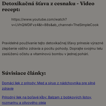
Detoxikačná šťava z cesnaku - Video
recept:
https://www.youtube.com/watch?
v=LVhQWDiFvz4&t=88s&ab_channel=TheSimpleCook
Pravidelné používanie tejto detoxikačnej šťavy prinesie výrazné
zlepšenie vášho zdravia a pocitu pohody. Doprajte svojmu telu
zaslúženú očistu a vitaminovú bombu v jednej pohári.
Súvisiace články:
Domáci liek z prírody: Med a sirup z nádchovníka pre silné
zdravie
Prírodný liek na boľavé kĺby: Balzam z bobkových listov,
rozmarínu a olivového oleja