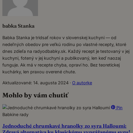
babka Stanka
Babka Stanka je tridsať rokov v slovenskej kuchyni — od
nedeľných obedov pre veľkú rodinu po vlastné recepty, ktoré
dnes zdieľa na radyodbabky.sk. Každý recept je testovaný v jej
kuchyni, fotený v jej kuchyni a publikovaný, len keď naozaj
funguje. Ak má v recepte chyba, opraví ho. Bez teoretickej
kuchárky, len praxou overené chute.
Aktualizované: 14. augusta 2024
·
O autorke
Mohlo by vám chutiť
Pin
Babkine rady
Jednoduché chrumkavé hranolky zo syra Halloumi:
Zdravá alternatíva ku klasickému vyprážanému syru!