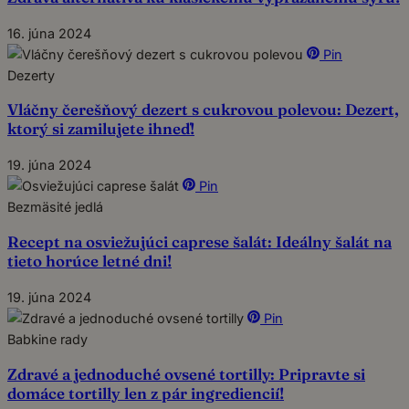
16. júna 2024
Pin
Dezerty
Vláčny čerešňový dezert s cukrovou polevou: Dezert,
ktorý si zamilujete ihneď!
19. júna 2024
Pin
Bezmäsité jedlá
Recept na osviežujúci caprese šalát: Ideálny šalát na
tieto horúce letné dni!
19. júna 2024
Pin
Babkine rady
Zdravé a jednoduché ovsené tortilly: Pripravte si
domáce tortilly len z pár ingrediencií!