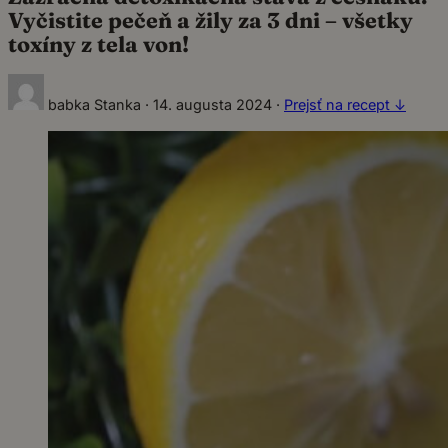
Vyčistite pečeň a žily za 3 dni – všetky
toxíny z tela von!
babka Stanka
·
14. augusta 2024
·
Prejsť na recept ↓