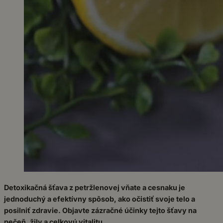
Detoxikačná šťava z petržlenovej vňate a cesnaku je
jednoduchý a efektívny spôsob, ako očistiť svoje telo a
posilniť zdravie. Objavte zázračné účinky tejto šťavy na
pečeň, žily a celkovú vitalitu.