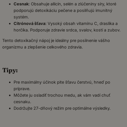
Cesnak
: Obsahuje allicín, selén a zlúčeniny síry, ktoré
podporujú detoxikáciu pečene a posilňujú imunitný
systém.
Citrónová šťava
: Vysoký obsah vitamínu C, draslíka a
horčíka. Podporuje zdravie srdca, svalov, kostí a zubov.
Tento detoxikačný nápoj je ideálny pre posilnenie vášho
organizmu a zlepšenie celkového zdravia.
Tipy:
Pre maximálny účinok pite šťavu čerstvú, hneď po
príprave.
Môžete ju osladiť trochou medu, ak vám vadí chuť
cesnaku.
Dodržujte 27-dňový režim pre optimálne výsledky.