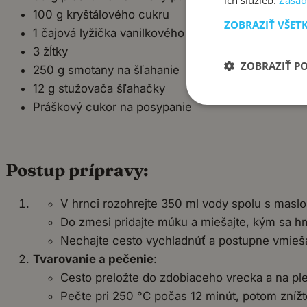
ich služieb.
Zásad
100 g kryštálového cukru
ZOBRAZIŤ VŠET
1 čajová lyžička vanilkového extraktu
3 žĺtky
ZOBRAZIŤ P
250 g smotany na šľahanie
12 g stužovača šľahačky
Práškový cukor na posypanie
Postup prípravy:
V hrnci rozohrejte 350 ml vody spolu s maslo
Do zmesi pridajte múku a miešajte, kým sa h
Nechajte cesto vychladnúť a postupne vmiešav
Tvarovanie a pečenie
:
Cesto preložte do zdobiaceho vrecka a na pl
Pečte pri 250 °C počas 12 minút, potom znížte