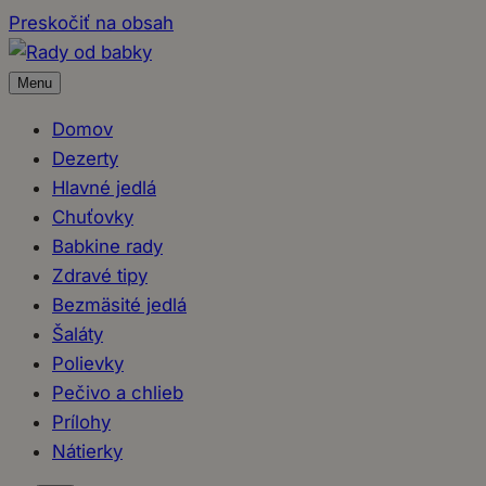
Preskočiť na obsah
Menu
Domov
Dezerty
Hlavné jedlá
Chuťovky
Babkine rady
Zdravé tipy
Bezmäsité jedlá
Šaláty
Polievky
Pečivo a chlieb
Prílohy
Nátierky