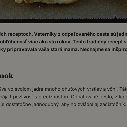
ších receptoch. Veterníky z odpaľovaného cesta sú jed
obľúbenosť viac ako sto rokov. Tento tradičný recept 
dky pripravovala vaša stará mama. Nechajme sa inšpir
enok
ýva vo svojom jadre mnoho chuťových vrstiev a vôní. Tá
pája trpezlivosť s precíznosťou. Odpaľované cesto, z kto
je dostatočne jednoduchý, aby ho zvládol aj začiatočník.