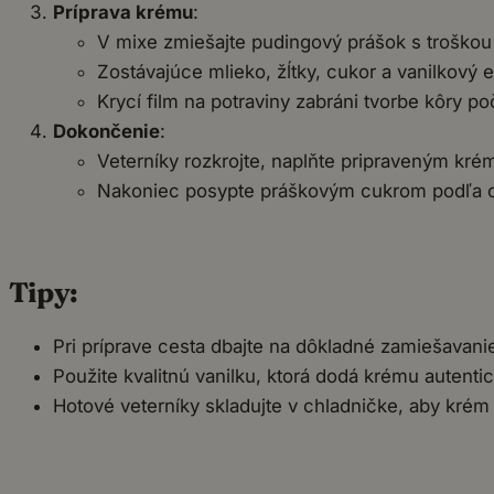
Príprava krému
:
V mixe zmiešajte pudingový prášok s troškou
Zostávajúce mlieko, žĺtky, cukor a vanilkový 
Krycí film na potraviny zabráni tvorbe kôry p
Dokončenie
:
Veterníky rozkrojte, naplňte pripraveným k
Nakoniec posypte práškovým cukrom podľa c
Tipy:
Pri príprave cesta dbajte na dôkladné zamiešavani
Použite kvalitnú vanilku, ktorá dodá krému autenti
Hotové veterníky skladujte v chladničke, aby krém 