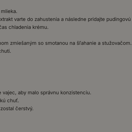
 mlieka.
extrakt varte do zahustenia a následne pridajte pudingov
očas chladenia krému.
rémom zmiešaným so smotanou na šľahanie a stužovačom.
huti.
e vajec, aby malo správnu konzistenciu.
ckú chuť.
zostal čerstvý.