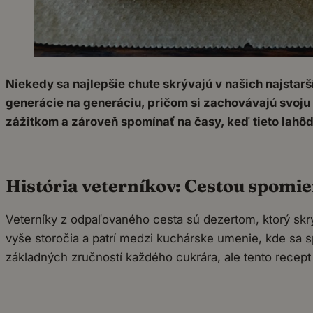
Niekedy sa najlepšie chute skrývajú v našich najstar
generácie na generáciu, pričom si zachovávajú svoju 
zážitkom a zároveň spomínať na časy, keď tieto lahô
História veterníkov: Cestou spomi
Veterníky z odpaľovaného cesta sú dezertom, ktorý skr
vyše storočia a patrí medzi kuchárske umenie, kde sa s
základných zručností každého cukrára, ale tento recept 