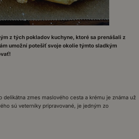
ným z tých pokladov kuchyne, ktoré sa prenášali z
vám umožní potešiť svoje okolie týmto sladkým
ovať!
to delikátna zmes maslového cesta a krému je známa už
rého sú veterníky pripravované, je jedným zo