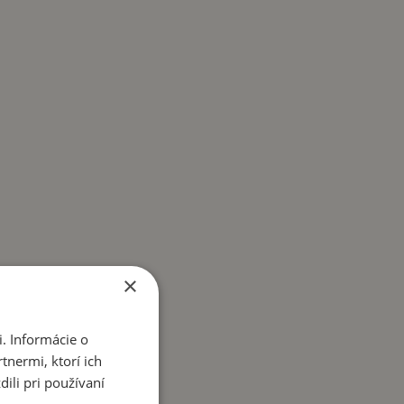
×
. Informácie o
tnermi, ktorí ich
ili pri používaní