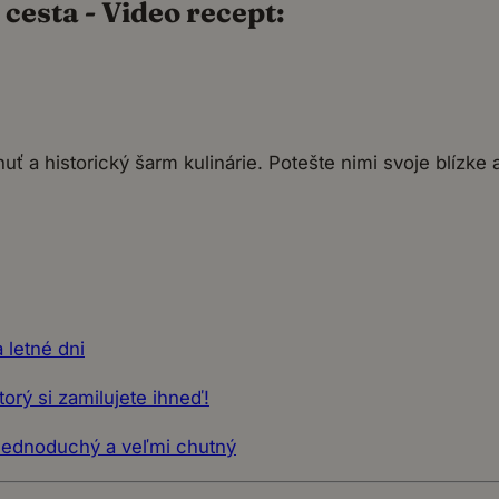
cesta - Video recept:
0
chuť a historický šarm kulinárie. Potešte nimi svoje blízke
 letné dni
orý si zamilujete ihneď!
 Jednoduchý a veľmi chutný