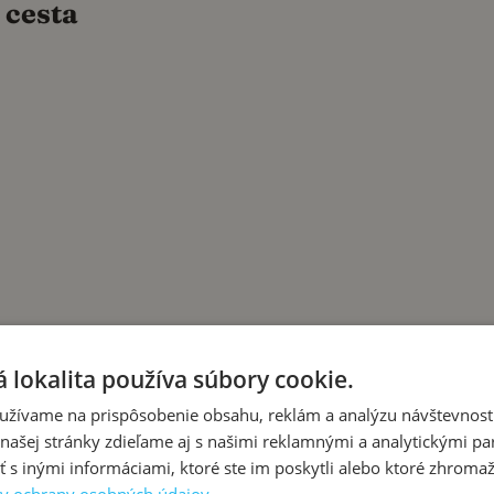
 cesta
 lokalita používa súbory cookie.
užívame na prispôsobenie obsahu, reklám a analýzu návštevnosti
ašej stránky zdieľame aj s našimi reklamnými a analytickými par
 inými informáciami, ktoré ste im poskytli alebo ktoré zhromažd
o škrobu