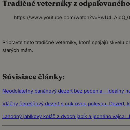
Tradičné veterníky z odpaľovaného 
https://www.youtube.com/watch?v=PwU4LAjqQ_
Pripravte tieto tradičné veterníky, ktoré spájajú skvelú 
starých mám.
Súvisiace články:
Neodolateľný banánový dezert bez pečenia – Ideálny na
Vláčny čerešňový dezert s cukrovou polevou: Dezert, kt
Lahodný jablkový koláč z dvoch jabĺk a jedného vajca: