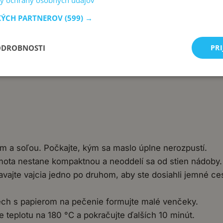
y ochrany osobných údajov
KÝCH PARTNEROV
(599) →
ODROBNOSTI
PRI
m a soľou. Počkajte, kým sa maslo úplne nerozpustí.
mota nestane kompaktnou a neoddelí sa od stien nádoby.
ajte vajcia jedno po druhom, aby ste dosiahli jemné ce
ech s papierom na pečenie formujte malé venčeky.
 teplotu na 180 °C a pokračujte ďalších 10 minút.