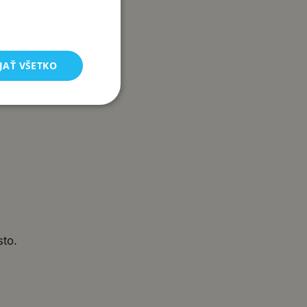
JAŤ VŠETKO
sto.