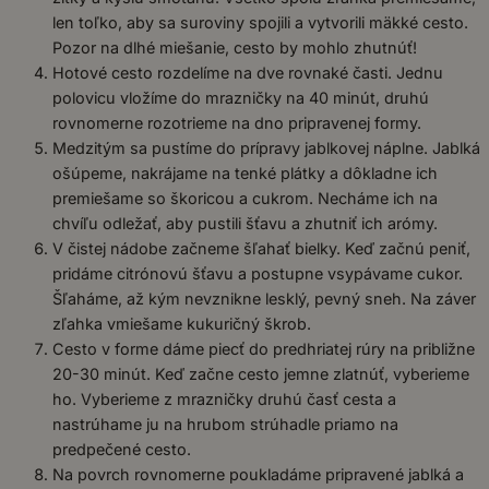
len toľko, aby sa suroviny spojili a vytvorili mäkké cesto.
Pozor na dlhé miešanie, cesto by mohlo zhutnúť!
Hotové cesto rozdelíme na dve rovnaké časti. Jednu
polovicu vložíme do mrazničky na 40 minút, druhú
rovnomerne rozotrieme na dno pripravenej formy.
Medzitým sa pustíme do prípravy jablkovej náplne. Jablká
ošúpeme, nakrájame na tenké plátky a dôkladne ich
premiešame so škoricou a cukrom. Necháme ich na
chvíľu odležať, aby pustili šťavu a zhutniť ich arómy.
V čistej nádobe začneme šľahať bielky. Keď začnú peniť,
pridáme citrónovú šťavu a postupne vsypávame cukor.
Šľaháme, až kým nevznikne lesklý, pevný sneh. Na záver
zľahka vmiešame kukuričný škrob.
Cesto v forme dáme piecť do predhriatej rúry na približne
20-30 minút. Keď začne cesto jemne zlatnúť, vyberieme
ho. Vyberieme z mrazničky druhú časť cesta a
nastrúhame ju na hrubom strúhadle priamo na
predpečené cesto.
Na povrch rovnomerne poukladáme pripravené jablká a