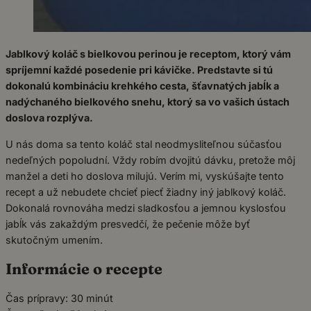
Jablkový koláč s bielkovou perinou je receptom, ktorý vám
spríjemní každé posedenie pri kávičke. Predstavte si tú
dokonalú kombináciu krehkého cesta, šťavnatých jabĺk a
nadýchaného bielkového snehu, ktorý sa vo vašich ústach
doslova rozplýva.
U nás doma sa tento koláč stal neodmysliteľnou súčasťou
nedeľných popoludní. Vždy robím dvojitú dávku, pretože môj
manžel a deti ho doslova milujú. Verím mi, vyskúšajte tento
recept a už nebudete chcieť piecť žiadny iný jablkový koláč.
Dokonalá rovnováha medzi sladkosťou a jemnou kyslosťou
jabĺk vás zakaždým presvedčí, že pečenie môže byť
skutočným umením.
Informácie o recepte
Čas prípravy: 30 minút