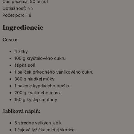
Čas pečenia: 50 minút
Obtiažnosť: ⭐⭐
Počet porcií: 8
Ingrediencie
Cesto:
4 žĺtky
100 g kryštálového cukru
štipka soli
1 balíček prírodného vanilkového cukru
380 g hladkej múky
1 balenie kypriaceho prášku
200 g kvalitného masla
150 g kyslej smotany
Jablková náplň:
6 stredne veľkých jabĺk
1 čajová lyžička mletej škorice