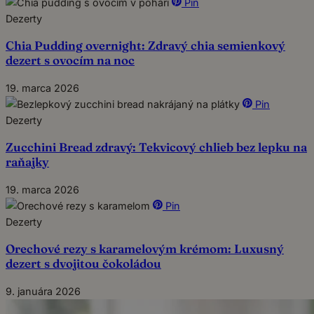
Pin
Dezerty
Chia Pudding overnight: Zdravý chia semienkový
dezert s ovocím na noc
19. marca 2026
Pin
Dezerty
Zucchini Bread zdravý: Tekvicový chlieb bez lepku na
raňajky
19. marca 2026
Pin
Dezerty
Orechové rezy s karamelovým krémom: Luxusný
dezert s dvojitou čokoládou
9. januára 2026