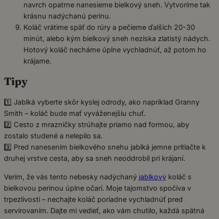
navrch opatrne nanesieme bielkový sneh. Vytvoríme tak
krásnu nadýchanú perinu.
Koláč vrátime späť do rúry a pečieme ďalších 20-30
minút, alebo kým bielkový sneh nezíska zlatistý nádych.
Hotový koláč necháme úplne vychladnúť, až potom ho
krájame.
Tipy
1️⃣ Jablká vyberte skôr kyslej odrody, ako napríklad Granny
Smith – koláč bude mať vyváženejšiu chuť.
2️⃣ Cesto z mrazničky strúhajte priamo nad formou, aby
zostalo studené a nelepilo sa.
3️⃣ Pred nanesením bielkového snehu jablká jemne pritlačte k
druhej vrstve cesta, aby sa sneh neoddrobil pri krájaní.
Verím, že vás tento nebesky nadýchaný
jablkový
koláč s
bielkovou perinou úplne očarí. Moje tajomstvo spočíva v
trpezlivosti – nechajte koláč poriadne vychladnúť pred
servírovaním. Dajte mi vedieť, ako vám chutilo, každá spätná