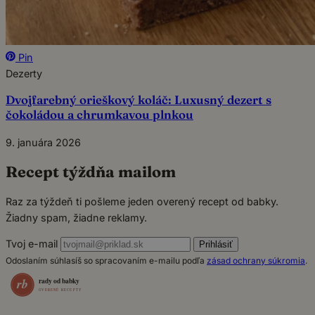
Pin
Dezerty
Dvojfarebný orieškový koláč: Luxusný dezert s
čokoládou a chrumkavou plnkou
9. januára 2026
Recept týždňa mailom
Raz za týždeň ti pošleme jeden overený recept od babky.
Žiadny spam, žiadne reklamy.
Tvoj e-mail
Prihlásiť
Odoslaním súhlasíš so spracovaním e-mailu podľa
zásad ochrany súkromia
.