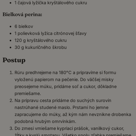
1 čajová lyžička kryštálového cukru
Bielková perina:
6 bielkov
1 polievková lyžica citrónovej šťavy
120 g kryštálového cukru
30 g kukuričného škrobu
Postup
Rúru predhrejeme na 180°C a pripravíme si formu
vyloženú papierom na pečenie. Do väčšej misky
preosejeme múku, pridáme soľ a cukor, dôkladne
premiešame.
Na prípravu cesta pridáme do suchých surovín
nastrúhané studené maslo. Prstami ho jemne
zapracujeme do múky, až kým nám nevznikne drobenka
podobná hrubým omrvinkám.
Do zmesi vmiešame kypriaci prášok, vanilkový cukor,
žĺtky a kyslú smotanu. Všetko spolu zľahka premiešame,