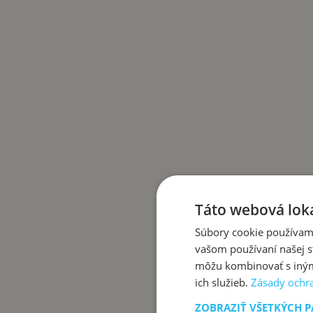
Táto webová loka
Súbory cookie používame
vašom používaní našej st
môžu kombinovať s inými
ich služieb.
Zásady ochr
ZOBRAZIŤ VŠETKÝCH 