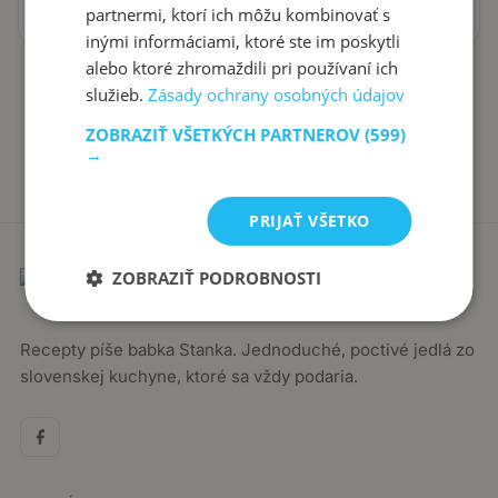
8. júna 2024
partnermi, ktorí ich môžu kombinovať s
inými informáciami, ktoré ste im poskytli
alebo ktoré zhromaždili pri používaní ich
služieb.
Zásady ochrany osobných údajov
ZOBRAZIŤ VŠETKÝCH PARTNEROV
(599)
→
PRIJAŤ VŠETKO
ZOBRAZIŤ PODROBNOSTI
Recepty píše babka Stanka. Jednoduché, poctivé jedlá zo
slovenskej kuchyne, ktoré sa vždy podaria.