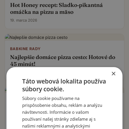
Hot Honey recept: Sladko‑pikantná
omáčka na pizzu a mäso
19. marca 2026
BABKINE RADY
Najlepšie domáce pizza cesto: Hotové do
45 minút!
×
14. júna 2024
Táto webová lokalita používa
súbory cookie.
Súbory cookie používame na
BABKINE RADY
prispôsobenie obsahu, reklám a analýzu
Dokonalá pečená paradajková omáčka:
návštevnosti. Informácie o vašom
Omáčka, ktorá je vhodná nie len k
používaní našej stránky zdieľame aj s
cestovinám!
našimi reklamnými a analytickými