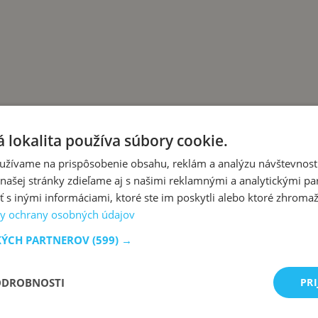
 lokalita používa súbory cookie.
Pin
užívame na prispôsobenie obsahu, reklám a analýzu návštevnosti
ašej stránky zdieľame aj s našimi reklamnými a analytickými par
vou omáčkou: Inak už omeletu pripravovať nebu
 inými informáciami, ktoré ste im poskytli alebo ktoré zhromažd
y ochrany osobných údajov
KÝCH PARTNEROV
(599) →
ODROBNOSTI
PRI
zo slovenskej kuchyne, ktoré sa vždy podaria.