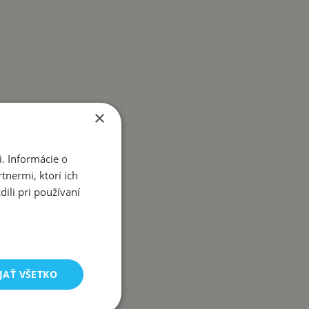
×
. Informácie o
tnermi, ktorí ich
dete!
ili pri používaní
JAŤ VŠETKO