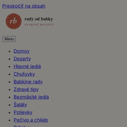
Preskočiť na obsah
Menu
Domov
Dezerty
Hlavné jedlá
Chuťovky
Babkine rady
Zdravé tipy
Bezmäsité jedlá
Šaláty
Polievky
Pečivo a chlieb