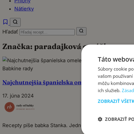
Prílohy
Nátierky
Hľadať
Značka:
paradajková omáčka
Táto webová
Babkine rady
Súbory cookie po
vašom používaní n
Najchutnejšia španielska omeleta s paradajko
môžu kombinovať s
ich služieb.
Zásad
17. júna 2024
ZOBRAZIŤ VŠET
ZOBRAZIŤ P
Recepty píše babka Stanka. Jednoduché, poctivé jedlá 