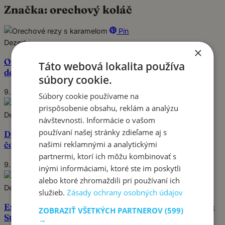
Značka:
orechový koláč
Pin
Dezerty
×
Orechové rezy s karamelovým krémom: Luxusný
Táto webová lokalita používa
dezert s dvojitou čokoládou
súbory cookie.
9. januára 2026
Súbory cookie používame na
Pin
prispôsobenie obsahu, reklám a analýzu
Dezerty
návštevnosti. Informácie o vašom
používaní našej stránky zdieľame aj s
Dvojfarebný orieškový koláč: Luxusný dezert s
našimi reklamnými a analytickými
čokoládou a chrumkavou plnkou
partnermi, ktorí ich môžu kombinovať s
9. januára 2026
inými informáciami, ktoré ste im poskytli
Pin
alebo ktoré zhromaždili pri používaní ich
Dezerty
služieb.
Zásady ochrany osobných údajov
Excelentný orechový koláč s fantastickým krémom:
ZOBRAZIŤ VŠETKÝCH PARTNEROV
(599)
Stačí 30 minút a na stole máte jedinečný klenot,
→