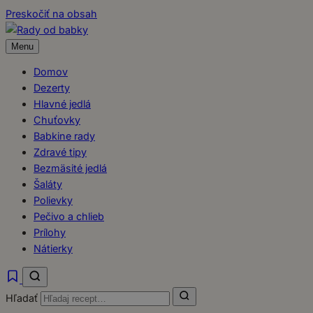
Preskočiť na obsah
Menu
Domov
Dezerty
Hlavné jedlá
Chuťovky
Babkine rady
Zdravé tipy
Bezmäsité jedlá
Šaláty
Polievky
Pečivo a chlieb
Prílohy
Nátierky
Hľadať