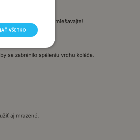
cie nespoja.
spojené. Ďalej už nepremiešavajte!
JAŤ VŠETKO
by sa zabránilo spáleniu vrchu koláča.
užiť aj mrazené.