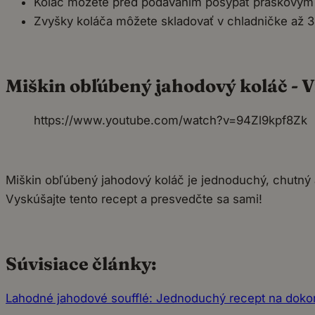
Koláč môžete pred podávaním posypať práškovým 
Zvyšky koláča môžete skladovať v chladničke až 3
Miškin obľúbený jahodový koláč - V
https://www.youtube.com/watch?v=94Zl9kpf8Zk
Miškin obľúbený jahodový koláč je jednoduchý, chutný a 
Vyskúšajte tento recept a presvedčte sa sami!
Súvisiace články:
Lahodné jahodové soufflé: Jednoduchý recept na dokon