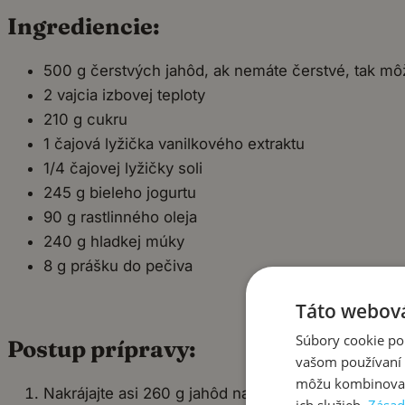
Ingrediencie:
500 g čerstvých jahôd, ak nemáte čerstvé, tak môž
2 vajcia izbovej teploty
210 g cukru
1 čajová lyžička vanilkového extraktu
1/4 čajovej lyžičky soli
245 g bieleho jogurtu
90 g rastlinného oleja
240 g hladkej múky
8 g prášku do pečiva
Táto webová
Súbory cookie po
Postup prípravy:
vašom používaní n
môžu kombinovať s
Nakrájajte asi 260 g jahôd na veľké kúsky (do ces