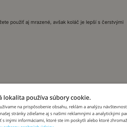
ete použiť aj mrazené, avšak koláč je lepší s čerstvými
 lokalita používa súbory cookie.
užívame na prispôsobenie obsahu, reklám a analýzu návštevnosti
ašej stránky zdieľame aj s našimi reklamnými a analytickými par
 inými informáciami, ktoré ste im poskytli alebo ktoré zhromažd
ta) a 240 g na polovice (na vrch koláča). Odložte bokom.