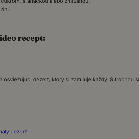
cukrom, šľahačkou alebo zmrzlinou.
 dni.
ideo recept:
osviežujúci dezert, ktorý si zamiluje každý. S trochou s
alý dezert!