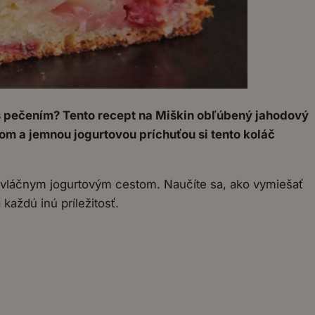
 s pečením? Tento recept na Miškin obľúbený jahodový
om a jemnou jogurtovou príchuťou si tento koláč
s vláčnym jogurtovým cestom. Naučíte sa, ako vymiešať
každú inú príležitosť.