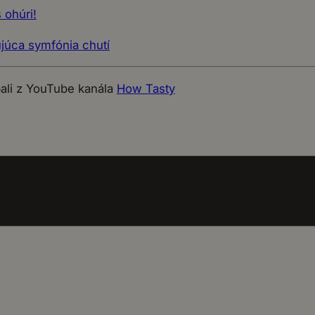
 ohúri!
júca symfónia chutí
pali z YouTube kanála
How Tasty