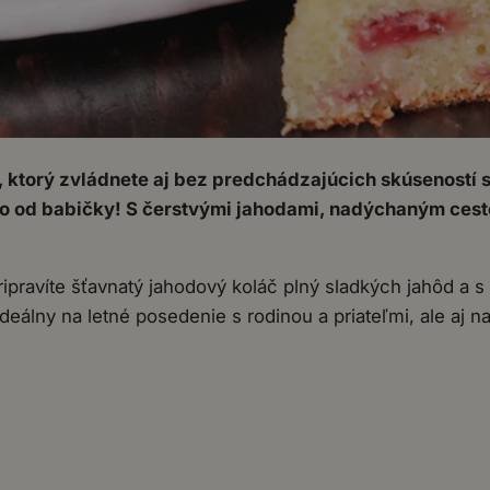
, ktorý zvládnete aj bez predchádzajúcich skúseností
ako od babičky! S čerstvými jahodami, nadýchaným cest
ipravíte šťavnatý jahodový koláč plný sladkých jahôd a 
eálny na letné posedenie s rodinou a priateľmi, ale aj na 