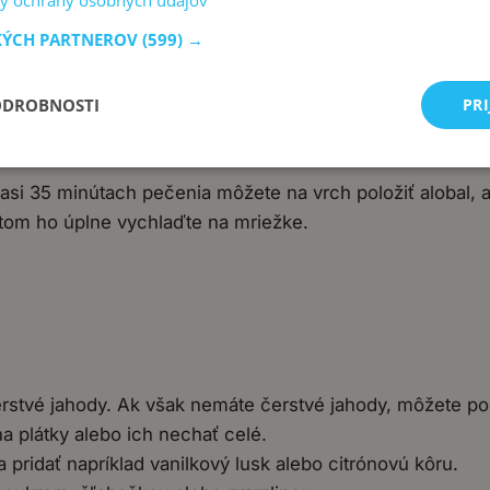
y ochrany osobných údajov
t aspoň 5 minút, kým nezískate hustú a bledú zmes.
KÝCH PARTNEROV
(599) →
nízkych otáčkach len niekoľko sekúnd, iba kým sa ingredien
: miešajte na nízkej rýchlosti a zastavte, keď je cesto 
dy do cesta.
ODROBNOSTI
PRI
erom na pečenie.
 asi 35 minútach pečenia môžete na vrch položiť alobal, a
tom ho úplne vychlaďte na mriežke.
erstvé jahody. Ak však nemáte čerstvé jahody, môžete po
 plátky alebo ich nechať celé.
 pridať napríklad vanilkový lusk alebo citrónovú kôru.