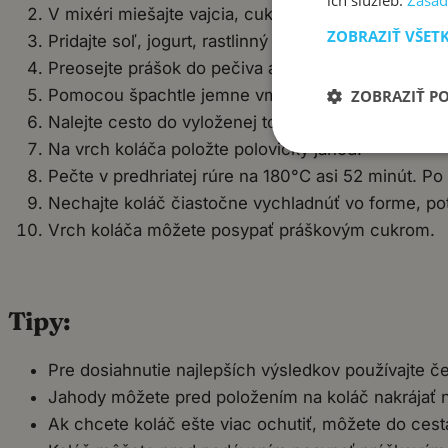
ich služieb.
Zásad
V mixéri miešajte vajcia, cukor a vanilkový extrak
ZOBRAZIŤ VŠET
Pridajte soľ, jogurt, rastlinný olej a miešajte na 
Preosejte prášok do pečiva a múku v dvoch dávkach
Pomocou špachtle jemne vmiešajte nakrájané jaho
ZOBRAZIŤ P
Nalejte cesto do vyloženej tortovej formy s priem
Na vrch koláča položte polovičky jahôd.
Pečte v predhriatej rúre na 180°C asi 52 minút. Po
Nechajte koláč čiastočne vychladnúť vo forme, po
Vrch koláča môžete posypať práškovým cukrom.
Tipy:
Pre dosiahnutie najlepších výsledkov používajte č
Jahody môžete pred položením na koláč nakrájať na
Ak chcete koláč ešte viac ochutiť, môžete do cesta