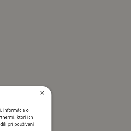
×
. Informácie o
tnermi, ktorí ich
ili pri používaní