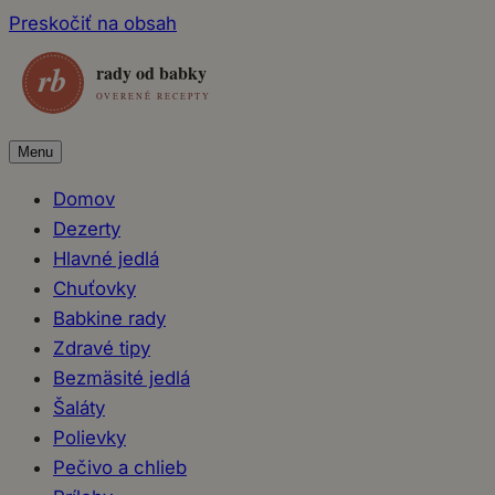
Preskočiť na obsah
Menu
Domov
Dezerty
Hlavné jedlá
Chuťovky
Babkine rady
Zdravé tipy
Bezmäsité jedlá
Šaláty
Polievky
Pečivo a chlieb