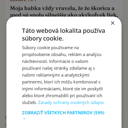
Moja babka vždy vravela, že že škorica a
med sú spolu silnejšie ako akýkoľvek liek.
×
Táto kombinácia robí zázraky!
Táto webová lokalita používa
25. októbra 2023
súbory cookie.
Súbory cookie používame na
prispôsobenie obsahu, reklám a analýzu
návštevnosti. Informácie o vašom
používaní našej stránky zdieľame aj s
našimi reklamnými a analytickými
partnermi, ktorí ich môžu kombinovať s
inými informáciami, ktoré ste im poskytli
alebo ktoré zhromaždili pri používaní ich
služieb.
Zásady ochrany osobných údajov
ZOBRAZIŤ VŠETKÝCH PARTNEROV
(599)
→
Recepty píše babka Stanka. Jednoduché, poctivé jedlá zo
slovenskej kuchyne, ktoré sa vždy podaria.