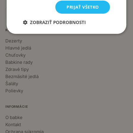
PRIJAŤ VŠETKO
ZOBRAZIŤ PODROBNOSTI
KATEGÓRIE
Dezerty
Hlavné jedlá
Chuťovky
Babkine rady
Zdravé tipy
Bezmäsité jedlá
Šaláty
Polievky
INFORMÁCIE
O babke
Kontakt
Ochrana súkromia