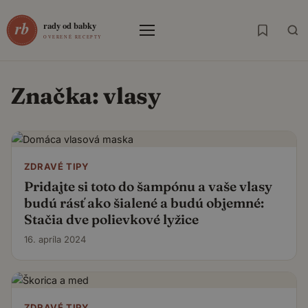
Menu
Značka:
vlasy
ZDRAVÉ TIPY
Pridajte si toto do šampónu a vaše vlasy
budú rásť ako šialené a budú objemné:
Stačia dve polievkové lyžice
16. apríla 2024
ZDRAVÉ TIPY