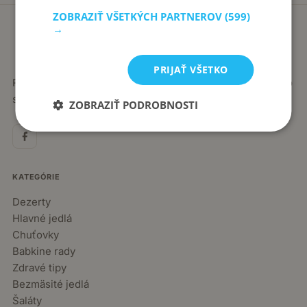
ZOBRAZIŤ VŠETKÝCH PARTNEROV
(599)
→
PRIJAŤ VŠETKO
Recepty píše babka Stanka. Jednoduché, poctivé jedlá zo
slovenskej kuchyne, ktoré sa vždy podaria.
ZOBRAZIŤ PODROBNOSTI
KATEGÓRIE
Dezerty
Hlavné jedlá
Chuťovky
Babkine rady
Zdravé tipy
Bezmäsité jedlá
Šaláty