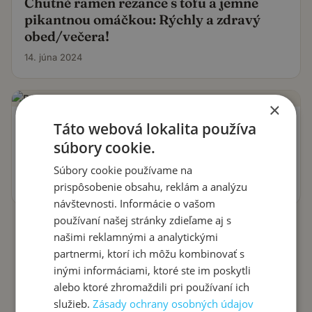
Chutné ramen rezance s tofu a jemne
pikantnou omáčkou: Rýchly a zdravý
obed/večera!
14. júna 2024
×
Táto webová lokalita používa
HLAVNÉ JEDLÁ
Rýchle a chutné jarné rolky: Vychutnajte
súbory cookie.
si ázijskú kuchyňu doma za pár minút!
Súbory cookie používame na
7. júna 2024
prispôsobenie obsahu, reklám a analýzu
návštevnosti. Informácie o vašom
používaní našej stránky zdieľame aj s
našimi reklamnými a analytickými
partnermi, ktorí ich môžu kombinovať s
inými informáciami, ktoré ste im poskytli
alebo ktoré zhromaždili pri používaní ich
služieb.
Zásady ochrany osobných údajov