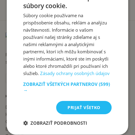
súbory cookie.
Súbory cookie používame na
prispôsobenie obsahu, reklám a analýzu
návštevnosti. Informácie o vašom
používaní našej stránky zdieľame aj s
našimi reklamnými a analytickými
partnermi, ktorí ich môžu kombinovať s
Recepty píše babka Stanka. Jednoduché, poctivé jedlá zo
inými informáciami, ktoré ste im poskytli
slovenskej kuchyne, ktoré sa vždy podaria.
alebo ktoré zhromaždili pri používaní ich
služieb.
Zásady ochrany osobných údajov
ZOBRAZIŤ VŠETKÝCH PARTNEROV
(599)
→
KATEGÓRIE
Dezerty
PRIJAŤ VŠETKO
Hlavné jedlá
Chuťovky
ZOBRAZIŤ PODROBNOSTI
Babkine rady