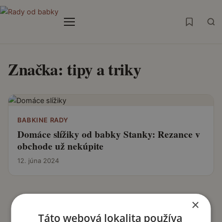
Menu
Značka:
tipy a triky
BABKINE RADY
Domáce slížiky od babky Stanky: Rezance v
obchode už nekúpite
12. júna 2024
×
Táto webová lokalita používa