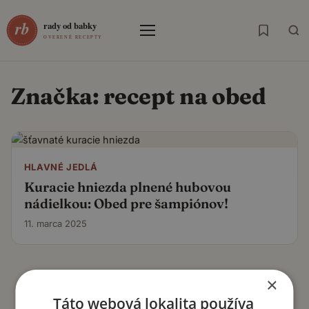
Menu
Značka:
recept na obed
HLAVNÉ JEDLÁ
Kuracie hniezda plnené hubovou
nádielkou: Obed pre šampiónov!
11. marca 2025
×
Táto webová lokalita používa