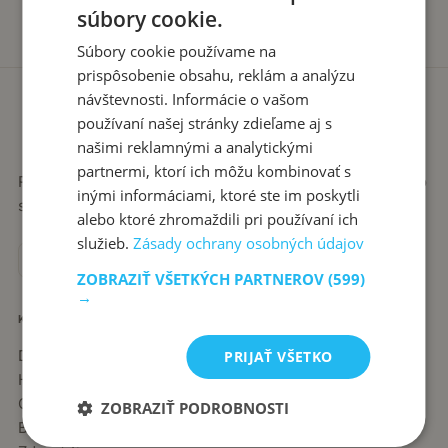
súbory cookie.
Súbory cookie používame na
prispôsobenie obsahu, reklám a analýzu
návštevnosti. Informácie o vašom
používaní našej stránky zdieľame aj s
našimi reklamnými a analytickými
partnermi, ktorí ich môžu kombinovať s
Recepty píše babka Stanka. Jednoduché, poctivé jedlá zo
inými informáciami, ktoré ste im poskytli
slovenskej kuchyne, ktoré sa vždy podaria.
alebo ktoré zhromaždili pri používaní ich
služieb.
Zásady ochrany osobných údajov
ZOBRAZIŤ VŠETKÝCH PARTNEROV
(599)
→
KATEGÓRIE
Dezerty
PRIJAŤ VŠETKO
Hlavné jedlá
Chuťovky
ZOBRAZIŤ PODROBNOSTI
Babkine rady