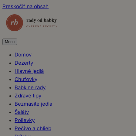
Preskočiť na obsah
Menu
Domov
Dezerty
Hlavné jedlá
Chuťovky
Babkine rady
Zdravé tipy
Bezmäsité jedlá
Šaláty
Polievky
Pečivo a chlieb