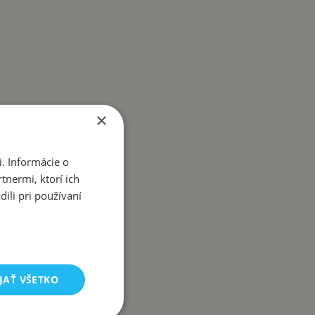
×
. Informácie o
tnermi, ktorí ich
ili pri používaní
JAŤ VŠETKO