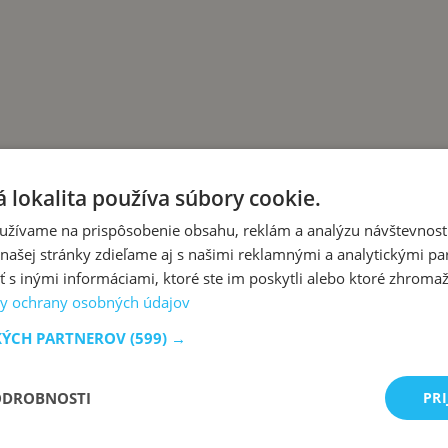
 lokalita používa súbory cookie.
užívame na prispôsobenie obsahu, reklám a analýzu návštevnosti
ašej stránky zdieľame aj s našimi reklamnými a analytickými par
ná voľba pre všetkých milovníkov hovädzieho!
 inými informáciami, ktoré ste im poskytli alebo ktoré zhromažd
y ochrany osobných údajov
KÝCH PARTNEROV
(599) →
ODROBNOSTI
PRI
zo slovenskej kuchyne, ktoré sa vždy podaria.