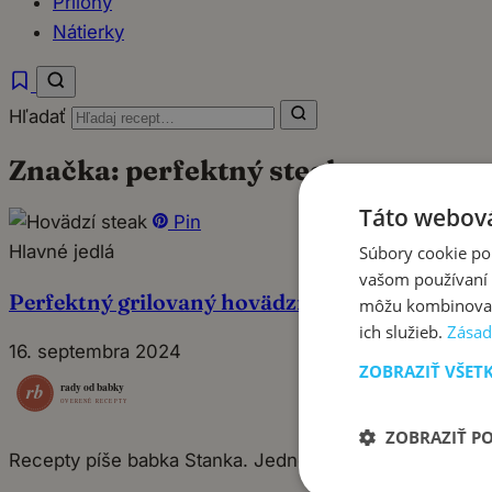
Prílohy
Nátierky
Hľadať
Značka:
perfektný steak
Táto webová
Pin
Hlavné jedlá
Súbory cookie po
vašom používaní n
Perfektný grilovaný hovädzí steak: Neodolateľ
môžu kombinovať s
ich služieb.
Zásad
16. septembra 2024
ZOBRAZIŤ VŠET
ZOBRAZIŤ P
Recepty píše babka Stanka. Jednoduché, poctivé jedlá 