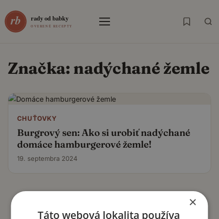
Menu
Značka:
nadýchané žemle
CHUŤOVKY
Burgrový sen: Ako si urobiť nadýchané
domáce hamburgerové žemle!
19. septembra 2024
×
Táto webová lokalita používa