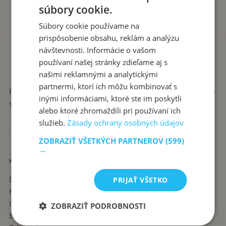
súbory cookie.
Súbory cookie používame na
prispôsobenie obsahu, reklám a analýzu
návštevnosti. Informácie o vašom
používaní našej stránky zdieľame aj s
našimi reklamnými a analytickými
partnermi, ktorí ich môžu kombinovať s
Recepty píše babka Stanka. Jednoduché, poctivé jedlá zo
inými informáciami, ktoré ste im poskytli
slovenskej kuchyne, ktoré sa vždy podaria.
alebo ktoré zhromaždili pri používaní ich
služieb.
Zásady ochrany osobných údajov
ZOBRAZIŤ VŠETKÝCH PARTNEROV
(599)
→
KATEGÓRIE
Dezerty
PRIJAŤ VŠETKO
Hlavné jedlá
Chuťovky
ZOBRAZIŤ PODROBNOSTI
Babkine rady