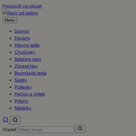
Preskočiť na obsah
Menu
Domov
Dezerty
Hlavné jedlá
Chuťovky
Babkine rady
Zdravé tipy
Bezmäsité jedlá
Šaláty
Polievky
Pečivo a chlieb
Prílohy
Nátierky
Hľadať