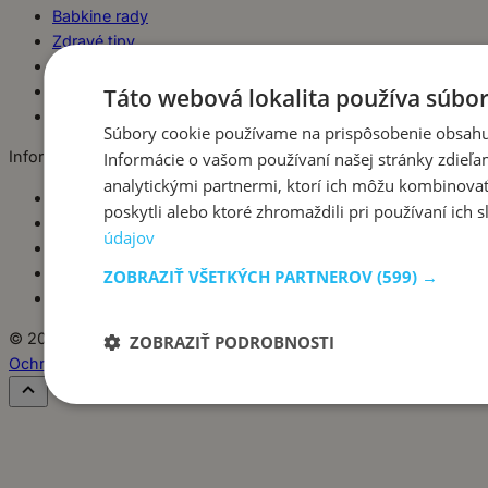
Babkine rady
Zdravé tipy
Bezmäsité jedlá
Šaláty
Táto webová lokalita používa súbor
Polievky
Súbory cookie používame na prispôsobenie obsahu,
Informácie
Informácie o vašom používaní našej stránky zdieľa
analytickými partnermi, ktorí ich môžu kombinovať
O babke
poskytli alebo ktoré zhromaždili pri používaní ich s
Kontakt
údajov
Ochrana súkromia
Redakčná politika
ZOBRAZIŤ VŠETKÝCH PARTNEROV
(599) →
Podmienky a zodpovednosť
© 2026 Rady od babky — Všetky práva vyhradené.
ZOBRAZIŤ PODROBNOSTI
Ochrana údajov
Podmienky