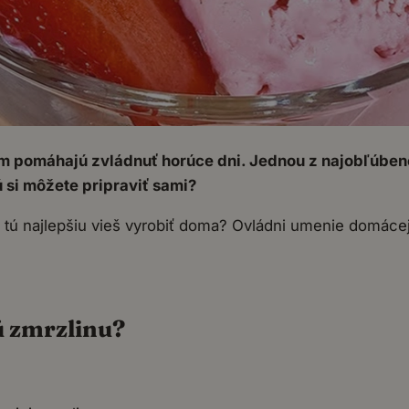
ám pomáhajú zvládnuť horúce dni. Jednou z najobľúbene
 si môžete pripraviť sami?
 tú najlepšiu vieš vyrobiť doma? Ovládni umenie domácej
ú zmrzlinu?