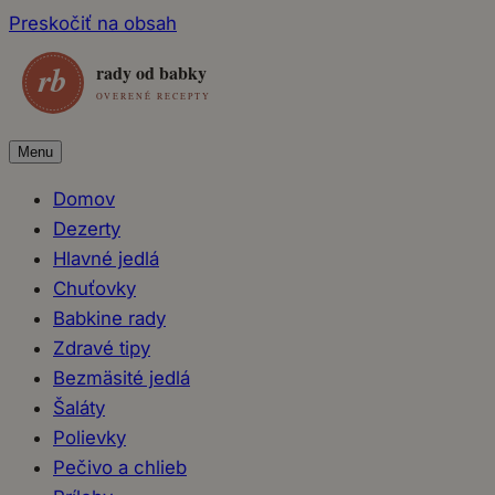
Preskočiť na obsah
Menu
Domov
Dezerty
Hlavné jedlá
Chuťovky
Babkine rady
Zdravé tipy
Bezmäsité jedlá
Šaláty
Polievky
Pečivo a chlieb