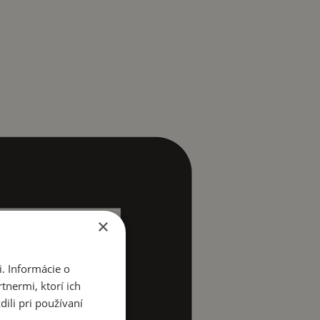
×
. Informácie o
tnermi, ktorí ich
ili pri používaní