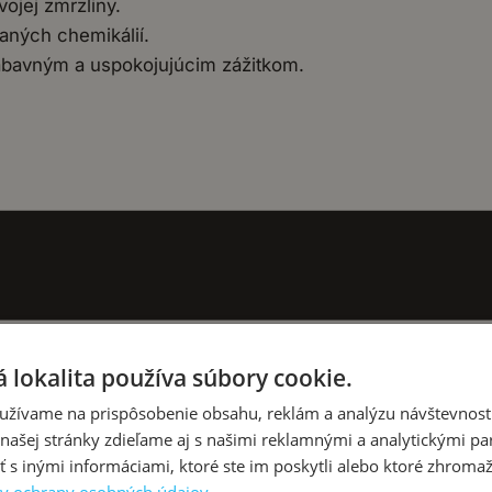
ojej zmrzliny.
aných chemikálií.
ábavným a uspokojujúcim zážitkom.
 lokalita používa súbory cookie.
užívame na prispôsobenie obsahu, reklám a analýzu návštevnosti
ašej stránky zdieľame aj s našimi reklamnými a analytickými par
 inými informáciami, ktoré ste im poskytli alebo ktoré zhromažd