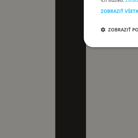
ich služieb.
Zásad
ZOBRAZIŤ VŠET
ZOBRAZIŤ P