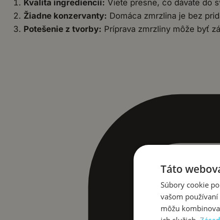
Kvalita ingrediencií:
Viete presne, čo dávate do sv
Žiadne konzervanty:
Domáca zmrzlina je bez prid
Potešenie z tvorby:
Príprava zmrzliny môže byť z
Táto webová
Súbory cookie po
vašom používaní n
môžu kombinovať s