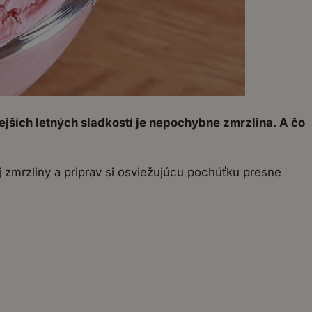
jších letných sladkostí je nepochybne zmrzlina. A čo
 zmrzliny a priprav si osviežujúcu pochúťku presne