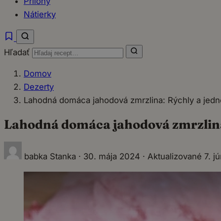
Prílohy
Nátierky
Hľadať
Domov
Dezerty
Lahodná domáca jahodová zmrzlina: Rýchly a jedn
Lahodná domáca jahodová zmrzlina
babka Stanka
·
30. mája 2024
·
Aktualizované 7. j