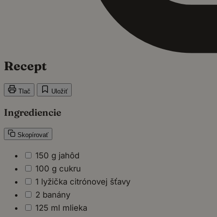
Recept
Tlač
Uložiť
Ingrediencie
Skopírovať
150 g jahôd
100 g cukru
1 lyžička citrónovej šťavy
2 banány
125 ml mlieka