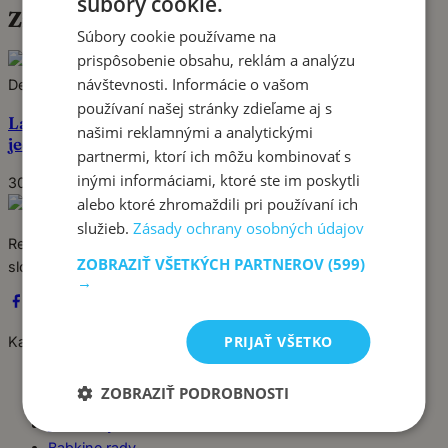
súbory cookie.
Značka:
jahodová zmes
Súbory cookie používame na
prispôsobenie obsahu, reklám a analýzu
Pin
návštevnosti. Informácie o vašom
Dezerty
používaní našej stránky zdieľame aj s
Lahodná domáca jahodová zmrzlina: Rýchly a
našimi reklamnými a analytickými
jednoduchý recept pre začiatočníkov
partnermi, ktorí ich môžu kombinovať s
inými informáciami, ktoré ste im poskytli
30. mája 2024
alebo ktoré zhromaždili pri používaní ich
služieb.
Zásady ochrany osobných údajov
Recepty píše babka Stanka. Jednoduché, poctivé jedlá zo
ZOBRAZIŤ VŠETKÝCH PARTNEROV
(599)
slovenskej kuchyne, ktoré sa vždy podaria.
→
PRIJAŤ VŠETKO
Kategórie
Dezerty
ZOBRAZIŤ PODROBNOSTI
Hlavné jedlá
Chuťovky
Babkine rady