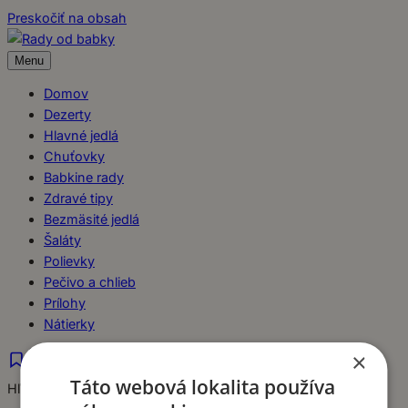
Preskočiť na obsah
Menu
Domov
Dezerty
Hlavné jedlá
Chuťovky
Babkine rady
Zdravé tipy
Bezmäsité jedlá
Šaláty
Polievky
Pečivo a chlieb
Prílohy
Nátierky
×
Táto webová lokalita používa
Hľadať