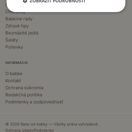
ZOBRAZIŤ PODROBNOSTI
Hlavné jedlá
Chuťovky
Babkine rady
Zdravé tipy
Bezmäsité jedlá
Šaláty
Polievky
INFORMÁCIE
O babke
Kontakt
Ochrana súkromia
Redakčná politika
Podmienky a zodpovednosť
© 2026 Rady od babky — Všetky práva vyhradené.
Ochrana údajov
Podmienky