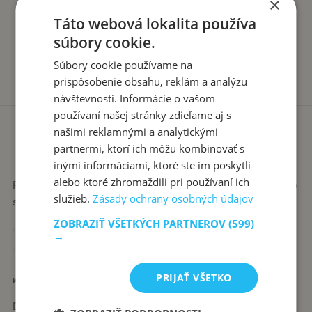
×
Táto webová lokalita používa
súbory cookie.
Súbory cookie používame na
prispôsobenie obsahu, reklám a analýzu
návštevnosti. Informácie o vašom
používaní našej stránky zdieľame aj s
našimi reklamnými a analytickými
partnermi, ktorí ich môžu kombinovať s
inými informáciami, ktoré ste im poskytli
alebo ktoré zhromaždili pri používaní ich
Recepty píše babka Stanka. Jednoduché, poctivé jedlá zo
služieb.
Zásady ochrany osobných údajov
slovenskej kuchyne, ktoré sa vždy podaria.
ZOBRAZIŤ VŠETKÝCH PARTNEROV
(599)
→
PRIJAŤ VŠETKO
KATEGÓRIE
Dezerty