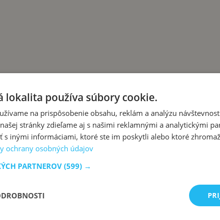
 lokalita používa súbory cookie.
užívame na prispôsobenie obsahu, reklám a analýzu návštevnosti
ašej stránky zdieľame aj s našimi reklamnými a analytickými par
i domáce tortilly len z pár ingrediencií!
 inými informáciami, ktoré ste im poskytli alebo ktoré zhromažd
y ochrany osobných údajov
KÝCH PARTNEROV
(599) →
ODROBNOSTI
PRI
zo slovenskej kuchyne, ktoré sa vždy podaria.