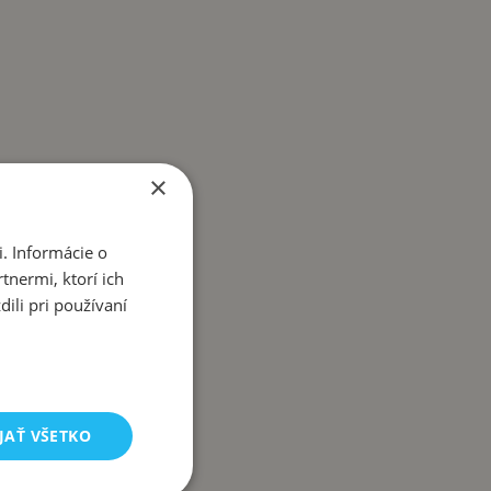
×
. Informácie o
tnermi, ktorí ich
ili pri používaní
JAŤ VŠETKO