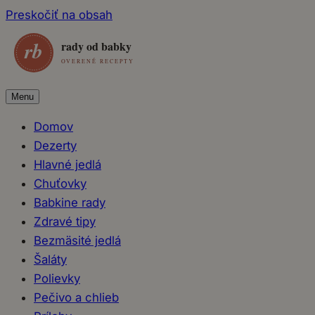
Preskočiť na obsah
Menu
Domov
Dezerty
Hlavné jedlá
Chuťovky
Babkine rady
Zdravé tipy
Bezmäsité jedlá
Šaláty
Polievky
Pečivo a chlieb