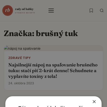
Menu
Značka:
brušný tuk
ZDRAVÉ TIPY
Najsilnejší nápoj na spaľovanie brušného
tuku: stačí piť 2-krát denne! Schudnete a
vyplavíte toxíny z tela!
24. októbra 2023
×