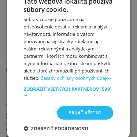
Táto webová lokalita používa
súbory cookie.
Súbory cookie používame na
prispôsobenie obsahu, reklám a analýzu
návštevnosti. Informácie o vašom
používaní našej stránky zdieľame aj s
našimi reklamnými a analytickými
partnermi, ktorí ich môžu kombinovať s
Recepty píše babka Stanka. Jednoduché, poctivé jedlá zo
inými informáciami, ktoré ste im poskytli
slovenskej kuchyne, ktoré sa vždy podaria.
alebo ktoré zhromaždili pri používaní ich
služieb.
Zásady ochrany osobných údajov
ZOBRAZIŤ VŠETKÝCH PARTNEROV
(599)
→
KATEGÓRIE
PRIJAŤ VŠETKO
Dezerty
Hlavné jedlá
ZOBRAZIŤ PODROBNOSTI
Chuťovky