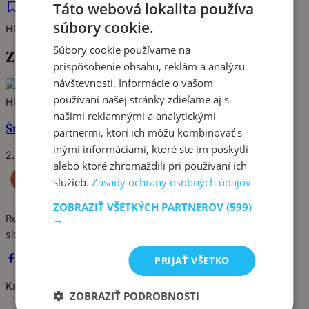
Táto webová lokalita používa
súbory cookie.
Hľadať
Súbory cookie používame na
Značka:
bravčové na plechu
prispôsobenie obsahu, reklám a analýzu
návštevnosti. Informácie o vašom
Pin
používaní našej stránky zdieľame aj s
Hlavné jedlá
našimi reklamnými a analytickými
Šťavnaté zapečené bravčové rezne so syrom
partnermi, ktorí ich môžu kombinovať s
inými informáciami, ktoré ste im poskytli
2. apríla 2025
alebo ktoré zhromaždili pri používaní ich
služieb.
Zásady ochrany osobných údajov
ZOBRAZIŤ VŠETKÝCH PARTNEROV
(599)
Recepty píše babka Stanka. Jednoduché, poctivé jedlá zo
→
slovenskej kuchyne, ktoré sa vždy podaria.
PRIJAŤ VŠETKO
Kategórie
ZOBRAZIŤ PODROBNOSTI