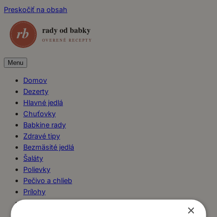
Preskočiť na obsah
Menu
Domov
Dezerty
Hlavné jedlá
Chuťovky
Babkine rady
Zdravé tipy
Bezmäsité jedlá
Šaláty
Polievky
Pečivo a chlieb
Prílohy
Nátierky
×