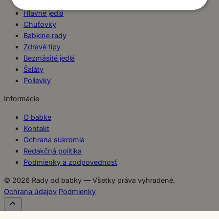
Dezerty
Hlavné jedlá
Chuťovky
Babkine rady
Zdravé tipy
Bezmäsité jedlá
Šaláty
Polievky
Informácie
O babke
Kontakt
Ochrana súkromia
Redakčná politika
Podmienky a zodpovednosť
© 2026 Rady od babky — Všetky práva vyhradené.
Ochrana údajov
Podmienky