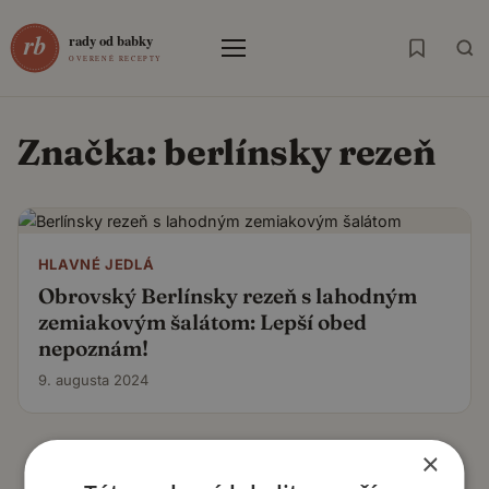
Menu
Značka:
berlínsky rezeň
HLAVNÉ JEDLÁ
Obrovský Berlínsky rezeň s lahodným
zemiakovým šalátom: Lepší obed
nepoznám!
9. augusta 2024
×