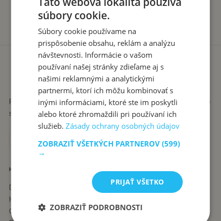
Táto webová lokalita používa
súbory cookie.
Súbory cookie používame na
prispôsobenie obsahu, reklám a analýzu
návštevnosti. Informácie o vašom
používaní našej stránky zdieľame aj s
našimi reklamnými a analytickými
partnermi, ktorí ich môžu kombinovať s
Recepty píše babka Stanka. Jednoduché, poctivé jedlá zo
inými informáciami, ktoré ste im poskytli
slovenskej kuchyne, ktoré sa vždy podaria.
alebo ktoré zhromaždili pri používaní ich
služieb.
Zásady ochrany osobných údajov
ZOBRAZIŤ VŠETKÝCH PARTNEROV
(599)
→
KATEGÓRIE
PRIJAŤ VŠETKO
Dezerty
Hlavné jedlá
ZOBRAZIŤ PODROBNOSTI
Chuťovky