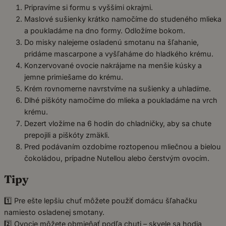
Pripravíme si formu s vyššími okrajmi.
Maslové sušienky krátko namočíme do studeného mlieka
a poukladáme na dno formy. Odložíme bokom.
Do misky nalejeme osladenú smotanu na šľahanie,
pridáme mascarpone a vyšľaháme do hladkého krému.
Konzervované ovocie nakrájame na menšie kúsky a
jemne primiešame do krému.
Krém rovnomerne navrstvíme na sušienky a uhladíme.
Dlhé piškóty namočíme do mlieka a poukladáme na vrch
krému.
Dezert vložíme na 6 hodín do chladničky, aby sa chute
prepojili a piškóty zmäkli.
Pred podávaním ozdobíme roztopenou mliečnou a bielou
čokoládou, prípadne Nutellou alebo čerstvým ovocím.
Tipy
1️⃣ Pre ešte lepšiu chuť môžete použiť domácu šľahačku
namiesto osladenej smotany.
2️⃣ Ovocie môžete obmieňať podľa chuti – skvele sa hodia