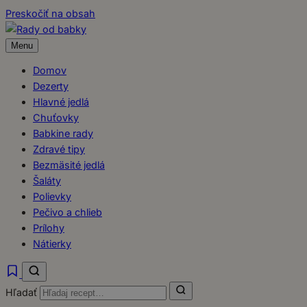
Preskočiť na obsah
Menu
Domov
Dezerty
Hlavné jedlá
Chuťovky
Babkine rady
Zdravé tipy
Bezmäsité jedlá
Šaláty
Polievky
Pečivo a chlieb
Prílohy
Nátierky
Hľadať