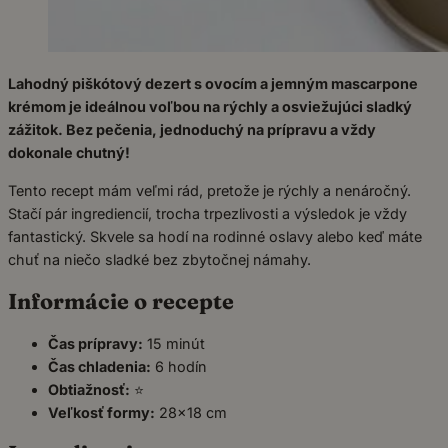
Lahodný piškótový dezert s ovocím a jemným mascarpone
krémom je ideálnou voľbou na rýchly a osviežujúci sladký
zážitok. Bez pečenia, jednoduchý na prípravu a vždy
dokonale chutný!
Tento recept mám veľmi rád, pretože je rýchly a nenáročný.
Stačí pár ingrediencií, trocha trpezlivosti a výsledok je vždy
fantastický. Skvele sa hodí na rodinné oslavy alebo keď máte
chuť na niečo sladké bez zbytočnej námahy.
Informácie o recepte
Čas prípravy:
15 minút
Čas chladenia:
6 hodín
Obtiažnosť:
⭐
Veľkosť formy:
28×18 cm