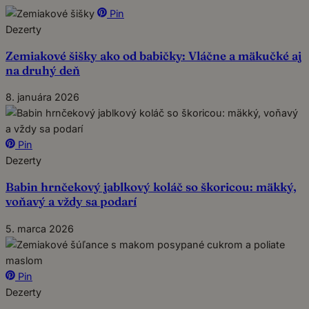
Pin
Dezerty
Zemiakové šišky ako od babičky: Vláčne a mäkučké aj
na druhý deň
8. januára 2026
Pin
Dezerty
Babin hrnčekový jablkový koláč so škoricou: mäkký,
voňavý a vždy sa podarí
5. marca 2026
Pin
Dezerty