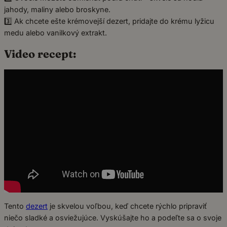
jahody, maliny alebo broskyne.
3️⃣ Ak chcete ešte krémovejší dezert, pridajte do krému lyžicu
medu alebo vanilkový extrakt.
Video recept:
Tento
dezert
je skvelou voľbou, keď chcete rýchlo pripraviť
niečo sladké a osviežujúce. Vyskúšajte ho a podeľte sa o svoje