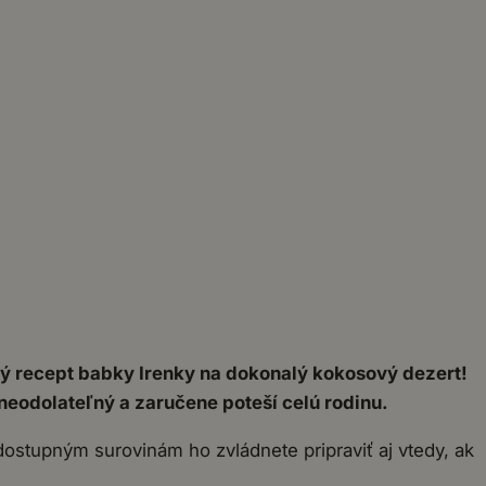
čný recept babky Irenky na dokonalý kokosový dezert!
eodolateľný a zaručene poteší celú rodinu.
ostupným surovinám ho zvládnete pripraviť aj vtedy, ak