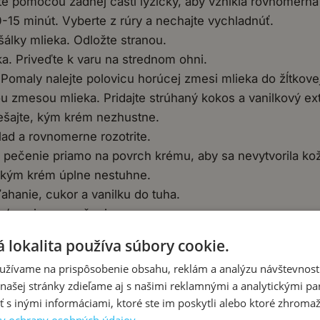
te pomocou zadnej časti lyžičky, aby vznikla rovnomerná 
0-15 minút. Vyberte z rúry a nechajte vychladnúť.
šálky mlieka. Odložte stranou.
ka. Priveďte k varu na strednom ohni.
Pomaly nalejte polovicu horúcej zmesi mlieka do žĺtkovej 
u zmesou mlieka. Pridajte strúhaný kokos a vanilkový ext
iešajte, kým krém nezhustne.
ad a rovnomerne rozotrite.
na pečenie priamo na povrch krému, aby sa nevytvorila ko
, kým krém úplne nestuhne.
hanie, cukor a vanilku do tuha.
u / papier na pečenie.
zotrite.
 lokalita používa súbory cookie.
obu.
užívame na prispôsobenie obsahu, reklám a analýzu návštevnosti
né.
ašej stránky zdieľame aj s našimi reklamnými a analytickými par
 inými informáciami, ktoré ste im poskytli alebo ktoré zhromažd