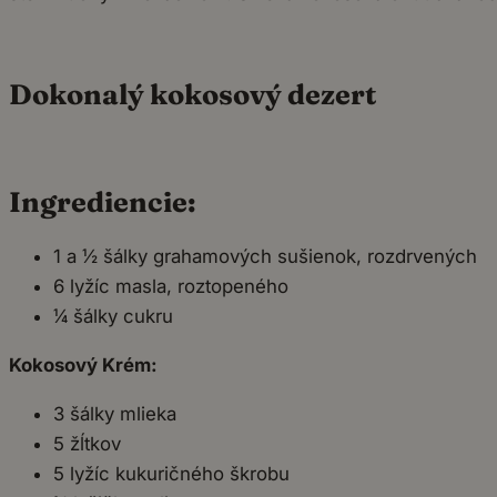
Dokonalý kokosový dezert
Ingrediencie:
1 a ½ šálky grahamových sušienok, rozdrvených
6 lyžíc masla, roztopeného
¼ šálky cukru
Kokosový Krém:
3 šálky mlieka
5 žĺtkov
5 lyžíc kukuričného škrobu