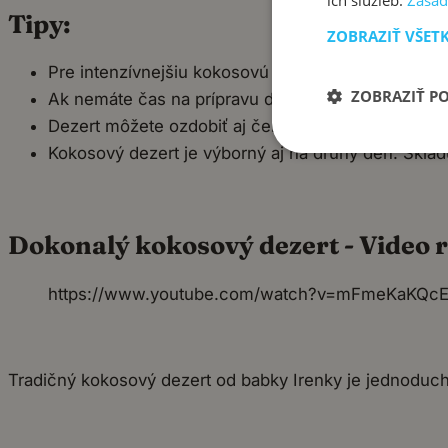
ich služieb.
Zásad
Tipy:
ZOBRAZIŤ VŠET
Pre intenzívnejšiu kokosovú chuť môžete do krému 
ZOBRAZIŤ P
Ak nemáte čas na prípravu domácej šľahačky, môž
Dezert môžete ozdobiť aj čerstvým ovocím, naprík
Kokosový dezert je výborný aj na druhý deň. Skla
Dokonalý kokosový dezert - Video r
https://www.youtube.com/watch?v=mFmeKaKQc
Tradičný kokosový dezert od babky Irenky je jednoduchý,