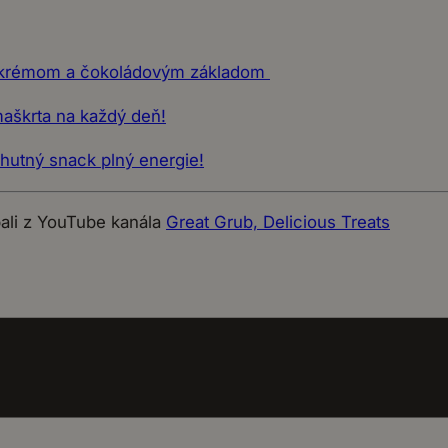
m krémom a čokoládovým základom
aškrta na každý deň!
hutný snack plný energie!
pali z YouTube kanála
Great Grub, Delicious Treats