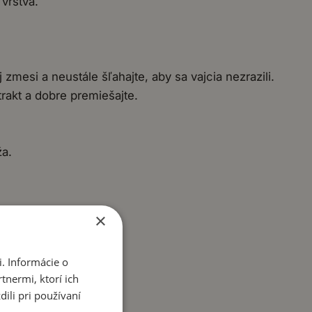
vrstva.
zmesi a neustále šľahajte, aby sa vajcia nezrazili.
rakt a dobre premiešajte.
ža.
×
. Informácie o
tnermi, ktorí ich
ili pri používaní