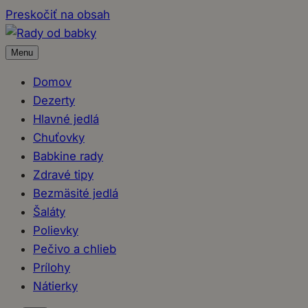
Preskočiť na obsah
Menu
Domov
Dezerty
Hlavné jedlá
Chuťovky
Babkine rady
Zdravé tipy
Bezmäsité jedlá
Šaláty
Polievky
Pečivo a chlieb
Prílohy
Nátierky