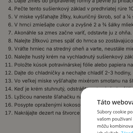
Dajte zmes do pripravenej formy a pevne ju pritlač
Pečte tento sušienkový základ v predhriatej rúre 1
V miske vyšľahajte žĺtky, kukuričný škrob, soľ a ¼ 
V hrnci zmiešajte cukor a zvyšné 2 a ¾ šálky mlie
Akonáhle sa zmes začne variť, odstavte ju z ohňa. 
Nalejte žĺtkovú zmes späť do hrnca so zostávajúco
Vráťte hrniec na stredný oheň a varte, neustále m
Nalejte hustý krém na vychladnutý sušienkový zákl
Položte kúsok potravinárskej fólie alebo papiera 
Dajte do chladničky a nechajte chladiť 2-3 hodiny
Vo veľkej miske vyšľahajte mixérom smotanu na šľa
Keď je krém stuhnutý, odstráňte potravinársku fóli
Lyžicou naneste šľahačku na krém a rovnomerne ro
Táto webová
Posypte opraženými kokosovými vločkami na ozd
Súbory cookie po
Nakrájajte dezert na štvorce a podávajte vychlade
vašom používaní n
môžu kombinovať s