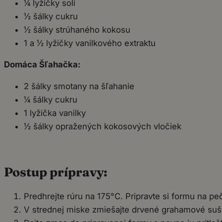
¼ lyžičky soli
½ šálky cukru
½ šálky strúhaného kokosu
1 a ½ lyžičky vanilkového extraktu
Domáca Šľahačka:
2 šálky smotany na šľahanie
¼ šálky cukru
1 lyžička vanilky
½ šálky opražených kokosových vločiek
Postup prípravy:
Predhrejte rúru na 175°C. Pripravte si formu na pe
V strednej miske zmiešajte drvené grahamové suš