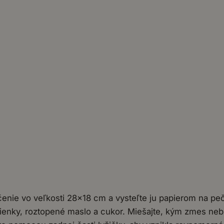
čenie vo veľkosti 28×18 cm a vysteľte ju papierom na peče
ienky, roztopené maslo a cukor. Miešajte, kým zmes ne