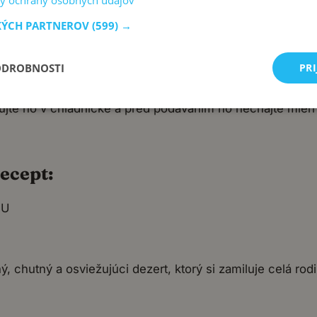
y ochrany osobných údajov
KÝCH PARTNEROV
(599) →
pridať aj lyžičku kokosového extraktu.
ODROBNOSTI
PRI
ete použiť aj kúpenú.
lad jahodami alebo malinami.
dujte ho v chladničke a pred podávaním ho nechajte mie
ecept:
EU
 chutný a osviežujúci dezert, ktorý si zamiluje celá rod