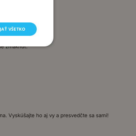
JAŤ VŠETKO
rne zmäknúť.
ina. Vyskúšajte ho aj vy a presvedčte sa sami!