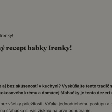
Irenky!
ý recept babky Irenky!
e aj bez skúseností v kuchyni? Vyskúšajte tento tradi
kosového krému a domácej šľahačky je tento dezert n
pre všetky príležitosti. Vďaka jednoduchému postupu a d
ná šľahačka si vás získajú na prvé ochutnanie.