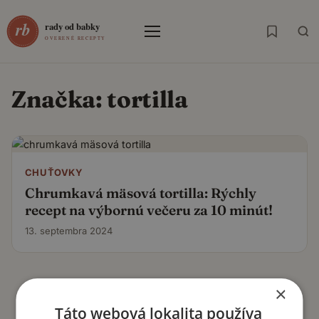
Menu
Značka:
tortilla
CHUŤOVKY
Chrumkavá mäsová tortilla: Rýchly
recept na výbornú večeru za 10 minút!
13. septembra 2024
×
Táto webová lokalita používa