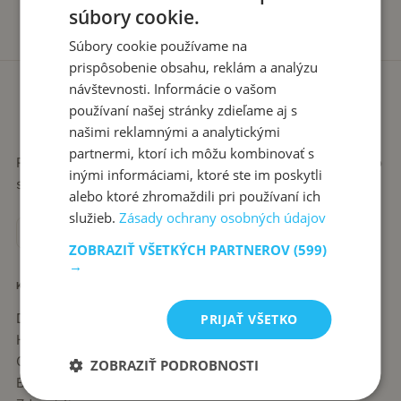
súbory cookie.
Súbory cookie používame na
prispôsobenie obsahu, reklám a analýzu
návštevnosti. Informácie o vašom
používaní našej stránky zdieľame aj s
našimi reklamnými a analytickými
partnermi, ktorí ich môžu kombinovať s
Recepty píše babka Stanka. Jednoduché, poctivé jedlá zo
inými informáciami, ktoré ste im poskytli
slovenskej kuchyne, ktoré sa vždy podaria.
alebo ktoré zhromaždili pri používaní ich
služieb.
Zásady ochrany osobných údajov
ZOBRAZIŤ VŠETKÝCH PARTNEROV
(599)
→
KATEGÓRIE
Dezerty
PRIJAŤ VŠETKO
Hlavné jedlá
Chuťovky
ZOBRAZIŤ PODROBNOSTI
Babkine rady