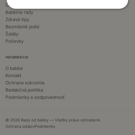
Chuťovky
Babkine rady
Zdravé tipy
Bezmäsité jedlá
Šaláty
Polievky
INFORMÁCIE
O babke
Kontakt
Ochrana súkromia
Redakčná politika
Podmienky a zodpovednosť
© 2026 Rady od babky — Všetky práva vyhradené.
Ochrana údajov
Podmienky