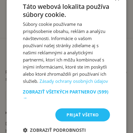
Táto webová lokalita používa
súbory cookie.
Súbory cookie používame na
prispôsobenie obsahu, reklám a analýzu
návštevnosti. Informácie o vašom
používaní našej stránky zdieľame aj s
našimi reklamnými a analytickými
partnermi, ktorí ich môžu kombinovať s
inými informáciami, ktoré ste im poskytli
Recepty píše babka Stanka. Jednoduché, poctivé jedlá zo
alebo ktoré zhromaždili pri používaní ich
slovenskej kuchyne, ktoré sa vždy podaria.
služieb.
Zásady ochrany osobných údajov
ZOBRAZIŤ VŠETKÝCH PARTNEROV
(599)
→
KATEGÓRIE
PRIJAŤ VŠETKO
Dezerty
ZOBRAZIŤ PODROBNOSTI
Hlavné jedlá