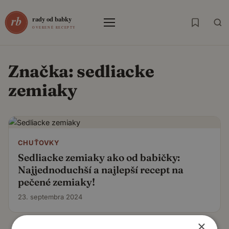
Menu
Značka:
sedliacke
zemiaky
CHUŤOVKY
Sedliacke zemiaky ako od babičky:
Najjednoduchší a najlepší recept na
pečené zemiaky!
23. septembra 2024
×