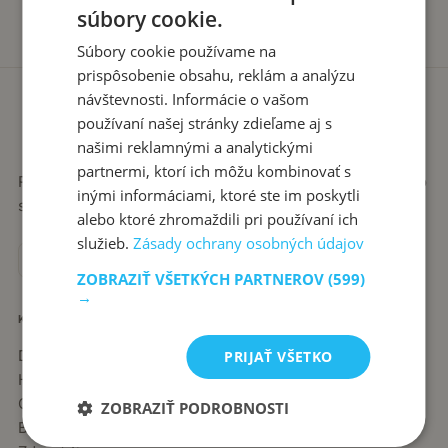
súbory cookie.
Súbory cookie používame na
prispôsobenie obsahu, reklám a analýzu
návštevnosti. Informácie o vašom
používaní našej stránky zdieľame aj s
našimi reklamnými a analytickými
partnermi, ktorí ich môžu kombinovať s
Recepty píše babka Stanka. Jednoduché, poctivé jedlá zo
inými informáciami, ktoré ste im poskytli
slovenskej kuchyne, ktoré sa vždy podaria.
alebo ktoré zhromaždili pri používaní ich
služieb.
Zásady ochrany osobných údajov
ZOBRAZIŤ VŠETKÝCH PARTNEROV
(599)
→
KATEGÓRIE
Dezerty
PRIJAŤ VŠETKO
Hlavné jedlá
Chuťovky
ZOBRAZIŤ PODROBNOSTI
Babkine rady