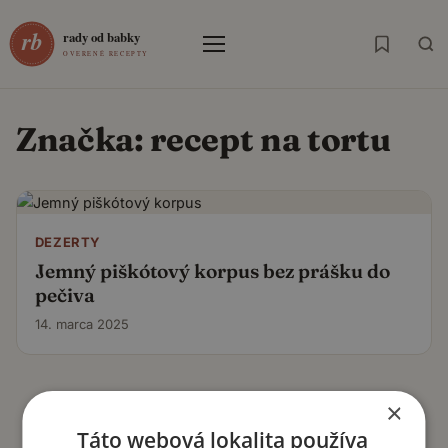
Menu
Značka:
recept na tortu
DEZERTY
Jemný piškótový korpus bez prášku do
pečiva
14. marca 2025
×
Táto webová lokalita používa