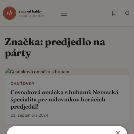
Menu
Značka:
predjedlo na
párty
CHUŤOVKY
Cesnaková omáčka s hubami: Nemecká
špecialita pre milovníkov horúcich
predjedál!
23. septembra 2024
×