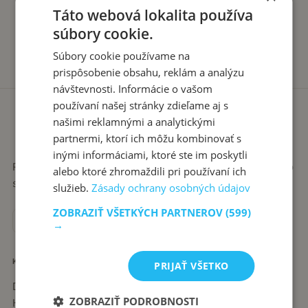
Táto webová lokalita používa
súbory cookie.
Súbory cookie používame na
prispôsobenie obsahu, reklám a analýzu
návštevnosti. Informácie o vašom
používaní našej stránky zdieľame aj s
našimi reklamnými a analytickými
partnermi, ktorí ich môžu kombinovať s
inými informáciami, ktoré ste im poskytli
Recepty píše babka Stanka. Jednoduché, poctivé jedlá zo
alebo ktoré zhromaždili pri používaní ich
slovenskej kuchyne, ktoré sa vždy podaria.
služieb.
Zásady ochrany osobných údajov
ZOBRAZIŤ VŠETKÝCH PARTNEROV
(599)
→
KATEGÓRIE
PRIJAŤ VŠETKO
Dezerty
ZOBRAZIŤ PODROBNOSTI
Hlavné jedlá