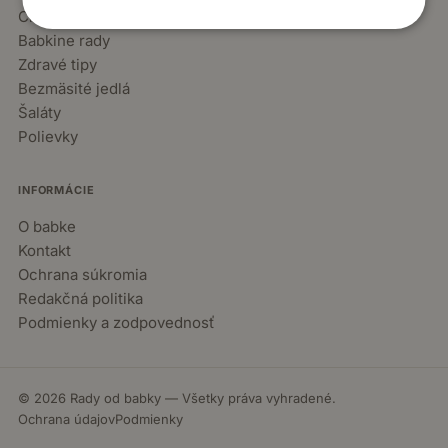
Chuťovky
Babkine rady
Zdravé tipy
Bezmäsité jedlá
Šaláty
Polievky
INFORMÁCIE
O babke
Kontakt
Ochrana súkromia
Redakčná politika
Podmienky a zodpovednosť
© 2026 Rady od babky — Všetky práva vyhradené.
Ochrana údajov
Podmienky