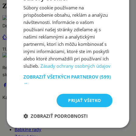
Značka:
muffiny z jednej misky
Súbory cookie používame na
prispôsobenie obsahu, reklám a analýzu
Pin
návštevnosti. Informácie o vašom
Dezerty
používaní našej stránky zdieľame aj s
našimi reklamnými a analytickými
Čučoriedkové muffiny z jednej misky
partnermi, ktorí ich môžu kombinovať s
11. júla 2025
inými informáciami, ktoré ste im poskytli
alebo ktoré zhromaždili pri používaní ich
služieb.
Zásady ochrany osobných údajov
Recepty píše babka Stanka. Jednoduché, poctivé jedlá zo
slovenskej kuchyne, ktoré sa vždy podaria.
ZOBRAZIŤ VŠETKÝCH PARTNEROV
(599)
→
Kategórie
PRIJAŤ VŠETKO
Dezerty
Hlavné jedlá
ZOBRAZIŤ PODROBNOSTI
Chuťovky
Babkine rady