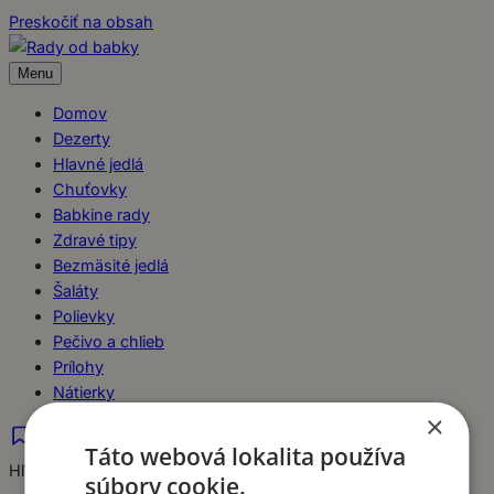
Preskočiť na obsah
Menu
Domov
Dezerty
Hlavné jedlá
Chuťovky
Babkine rady
Zdravé tipy
Bezmäsité jedlá
Šaláty
Polievky
Pečivo a chlieb
Prílohy
Nátierky
×
Táto webová lokalita používa
Hľadať
súbory cookie.