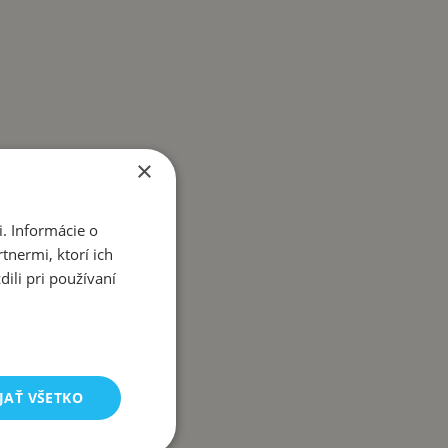
×
. Informácie o
tnermi, ktorí ich
ili pri používaní
JAŤ VŠETKO