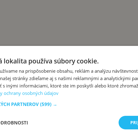
 lokalita používa súbory cookie.
užívame na prispôsobenie obsahu, reklám a analýzu návštevnosti
ašej stránky zdieľame aj s našimi reklamnými a analytickými par
dete ľutovať, že ste to nevedeli skôr!
 inými informáciami, ktoré ste im poskytli alebo ktoré zhromažd
y ochrany osobných údajov
KÝCH PARTNEROV
(599) →
ODROBNOSTI
PRI
zo slovenskej kuchyne, ktoré sa vždy podaria.