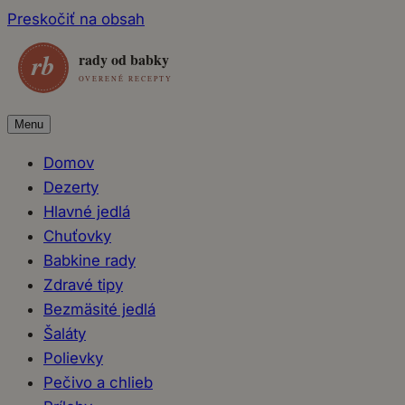
Preskočiť na obsah
Menu
Domov
Dezerty
Hlavné jedlá
Chuťovky
Babkine rady
Zdravé tipy
Bezmäsité jedlá
Šaláty
Polievky
Pečivo a chlieb