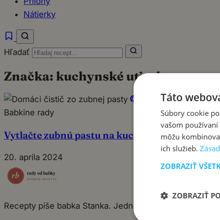
Prílohy
Nátierky
Hľadať
Značka:
kuchynské utierky
Táto webová
Pin
Babkine rady
Súbory cookie po
vašom používaní n
Vytlačte zubnú pastu na kuchynskú utierku a bu
môžu kombinovať s
ich služieb.
Zásad
20. apríla 2024
ZOBRAZIŤ VŠET
ZOBRAZIŤ P
Recepty píše babka Stanka. Jednoduché, poctivé jedlá 