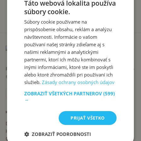
Táto webová lokalita používa
súbory cookie.
Súbory cookie používame na
prispôsobenie obsahu, reklám a analýzu
návštevnosti. Informácie o vašom
používaní našej stránky zdieľame aj s
našimi reklamnými a analytickými
partnermi, ktorí ich môžu kombinovať s
inými informáciami, ktoré ste im poskytli
Recepty píše babka Stanka. Jednoduché, poctivé jedlá zo
alebo ktoré zhromaždili pri používaní ich
slovenskej kuchyne, ktoré sa vždy podaria.
služieb.
Zásady ochrany osobných údajov
ZOBRAZIŤ VŠETKÝCH PARTNEROV
(599)
→
KATEGÓRIE
PRIJAŤ VŠETKO
Dezerty
Hlavné jedlá
ZOBRAZIŤ PODROBNOSTI
Chuťovky