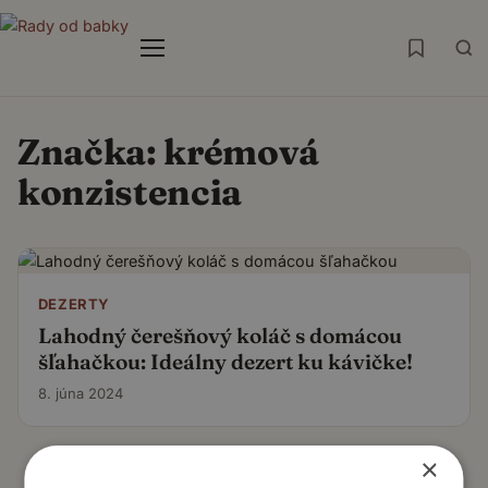
Menu
Značka:
krémová
konzistencia
DEZERTY
Lahodný čerešňový koláč s domácou
šľahačkou: Ideálny dezert ku kávičke!
8. júna 2024
×