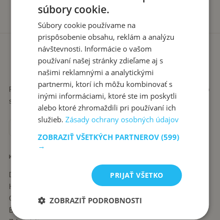
súbory cookie.
Súbory cookie používame na
prispôsobenie obsahu, reklám a analýzu
návštevnosti. Informácie o vašom
používaní našej stránky zdieľame aj s
našimi reklamnými a analytickými
partnermi, ktorí ich môžu kombinovať s
Recepty píše babka Stanka. Jednoduché, poctivé jedlá zo
inými informáciami, ktoré ste im poskytli
slovenskej kuchyne, ktoré sa vždy podaria.
alebo ktoré zhromaždili pri používaní ich
služieb.
Zásady ochrany osobných údajov
ZOBRAZIŤ VŠETKÝCH PARTNEROV
(599)
→
KATEGÓRIE
Dezerty
PRIJAŤ VŠETKO
Hlavné jedlá
Chuťovky
ZOBRAZIŤ PODROBNOSTI
Babkine rady