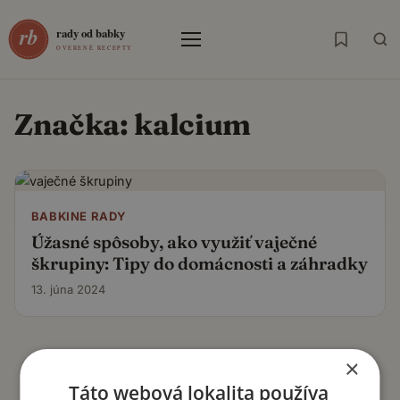
Menu
Značka:
kalcium
BABKINE RADY
Úžasné spôsoby, ako využiť vaječné
škrupiny: Tipy do domácnosti a záhradky
13. júna 2024
×
Táto webová lokalita používa