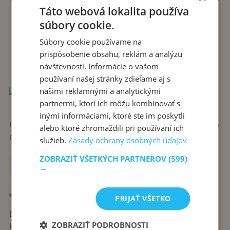
Táto webová lokalita používa
súbory cookie.
Súbory cookie používame na
prispôsobenie obsahu, reklám a analýzu
návštevnosti. Informácie o vašom
používaní našej stránky zdieľame aj s
našimi reklamnými a analytickými
partnermi, ktorí ich môžu kombinovať s
inými informáciami, ktoré ste im poskytli
Recepty píše babka Stanka. Jednoduché, poctivé jedlá zo
alebo ktoré zhromaždili pri používaní ich
slovenskej kuchyne, ktoré sa vždy podaria.
služieb.
Zásady ochrany osobných údajov
ZOBRAZIŤ VŠETKÝCH PARTNEROV
(599)
→
KATEGÓRIE
PRIJAŤ VŠETKO
Dezerty
ZOBRAZIŤ PODROBNOSTI
Hlavné jedlá