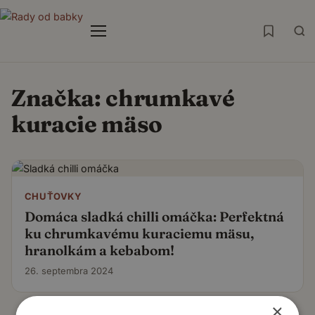
Menu
Značka:
chrumkavé
kuracie mäso
CHUŤOVKY
Domáca sladká chilli omáčka: Perfektná
ku chrumkavému kuraciemu mäsu,
hranolkám a kebabom!
26. septembra 2024
×