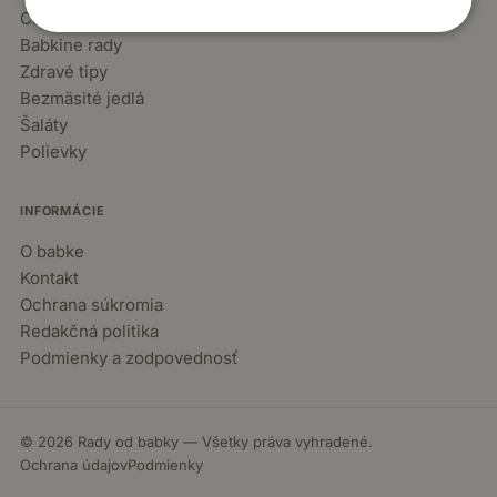
Chuťovky
Babkine rady
Zdravé tipy
Bezmäsité jedlá
Šaláty
Polievky
INFORMÁCIE
O babke
Kontakt
Ochrana súkromia
Redakčná politika
Podmienky a zodpovednosť
© 2026 Rady od babky — Všetky práva vyhradené.
Ochrana údajov
Podmienky