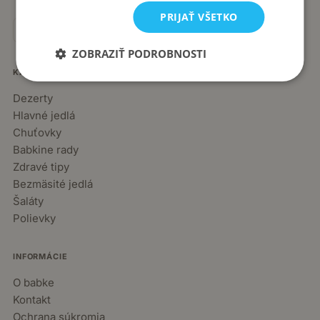
PRIJAŤ VŠETKO
ZOBRAZIŤ PODROBNOSTI
KATEGÓRIE
Dezerty
Hlavné jedlá
Chuťovky
Babkine rady
Zdravé tipy
Bezmäsité jedlá
Šaláty
Polievky
INFORMÁCIE
O babke
Kontakt
Ochrana súkromia