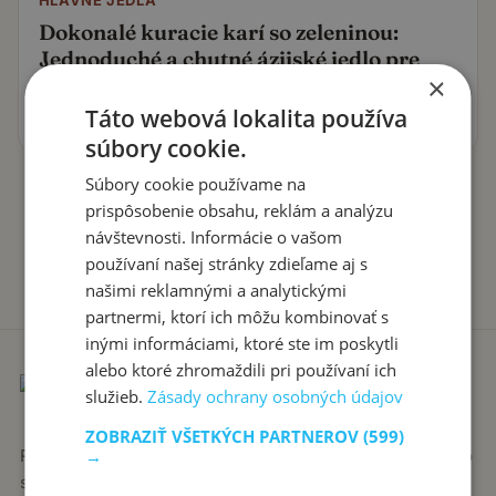
HLAVNÉ JEDLÁ
Dokonalé kuracie karí so zeleninou:
Jednoduché a chutné ázijské jedlo pre
×
celú rodinu!
Táto webová lokalita používa
7. júna 2024
súbory cookie.
Súbory cookie používame na
prispôsobenie obsahu, reklám a analýzu
návštevnosti. Informácie o vašom
používaní našej stránky zdieľame aj s
našimi reklamnými a analytickými
partnermi, ktorí ich môžu kombinovať s
inými informáciami, ktoré ste im poskytli
alebo ktoré zhromaždili pri používaní ich
služieb.
Zásady ochrany osobných údajov
ZOBRAZIŤ VŠETKÝCH PARTNEROV
(599)
→
Recepty píše babka Stanka. Jednoduché, poctivé jedlá zo
slovenskej kuchyne, ktoré sa vždy podaria.