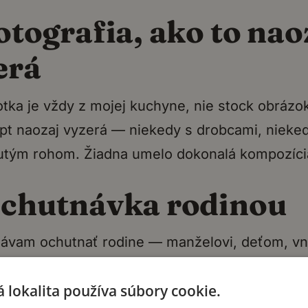
otografia, ako to nao
erá
otka je vždy z mojej kuchyne, nie stock obrázok
pt naozaj vyzerá — niekedy s drobcami, nieke
utým rohom. Žiadna umelo dokonalá kompozíci
Ochutnávka rodinou
ávam ochutnať rodine — manželovi, deťom, v
súhlasia ako „toto by som chcel/-a znova“, ide
 lokalita používa súbory cookie.
vraciam sa do kuchyne.