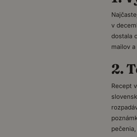
Najčaste
v decemb
dostala 
mailov a
2. 
Recept v
slovensk
rozpadáv
poznámky
pečenia, 