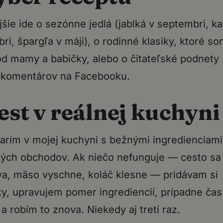
jšie ide o sezónne jedlá (jablká v septembri, k
ri, špargľa v máji), o rodinné klasiky, ktoré s
od mamy a babičky, alebo o čitateľské podnety 
 komentárov na Facebooku.
Test v reálnej kuchyni
arím v mojej kuchyni s bežnými ingredienciami
ých obchodov. Ak niečo nefunguje — cesto sa
a, mäso vyschne, koláč klesne — pridávam si
, upravujem pomer ingrediencií, prípadne čas
a robím to znova. Niekedy aj tretí raz.