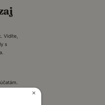
zaj
. Vidíte,
dy s
a.
núčatám.
 na web.
×