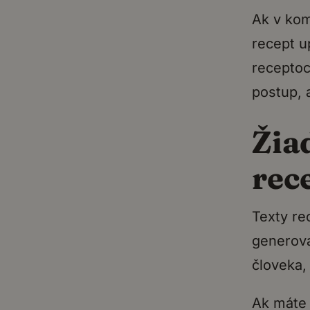
Ak v kom
recept u
receptoc
postup, 
Žia
rec
Texty re
generova
človeka,
Ak máte 