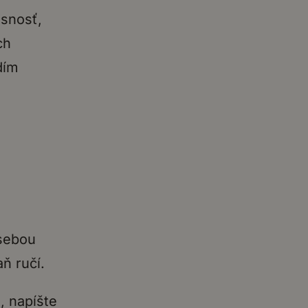
snosť,
ch
dím
 sebou
ň ručí.
, napíšte