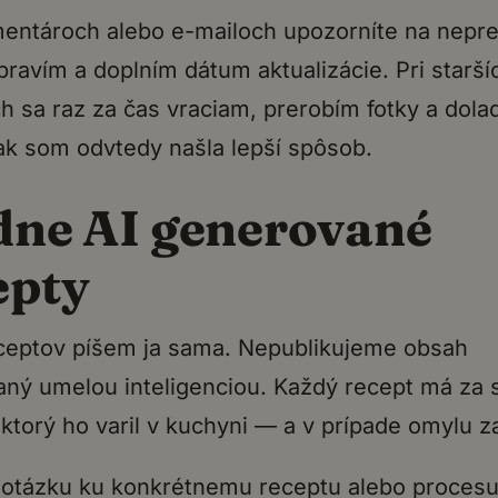
entároch alebo e-mailoch upozorníte na nepre
pravím a doplním dátum aktualizácie. Pri starší
h sa raz za čas vraciam, prerobím fotky a dola
ak som odvtedy našla lepší spôsob.
dne AI generované
epty
ceptov píšem ja sama. Nepublikujeme obsah
ný umelou inteligenciou. Každý recept má za
 ktorý ho varil v kuchyni — a v prípade omylu za
otázku ku konkrétnemu receptu alebo procesu