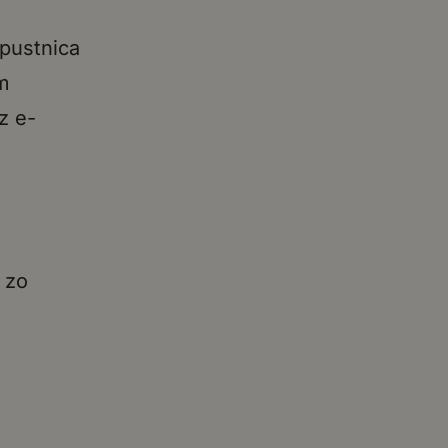
apustnica
om
z e-
 zo