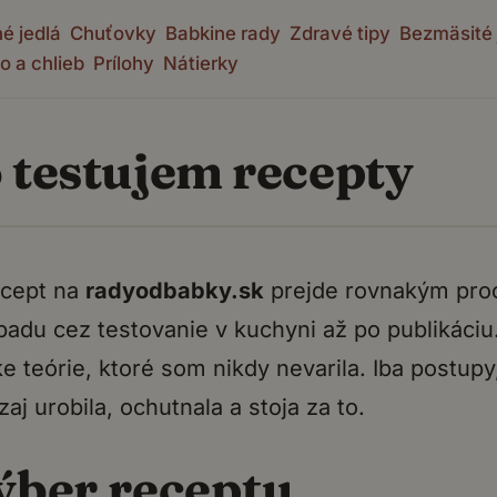
é jedlá
Chuťovky
Babkine rady
Zdravé tipy
Bezmäsité 
o a chlieb
Prílohy
Nátierky
 testujem recepty
ecept na
radyodbabky.sk
prejde rovnakým pr
adu cez testovanie v kuchyni až po publikáciu
e teórie, ktoré som nikdy nevarila. Iba postupy
aj urobila, ochutnala a stoja za to.
Výber receptu