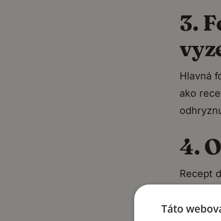
3. F
vyz
Hlavná f
ako rece
odhryzn
4. 
Recept d
Ak ho od
Táto webová
Ak nie, 