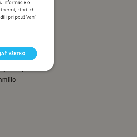
. Informácie o
tnermi, ktorí ich
ili pri používaní
itre,
JAŤ VŠETKO
a krokom,
ky — to,
hmlilo