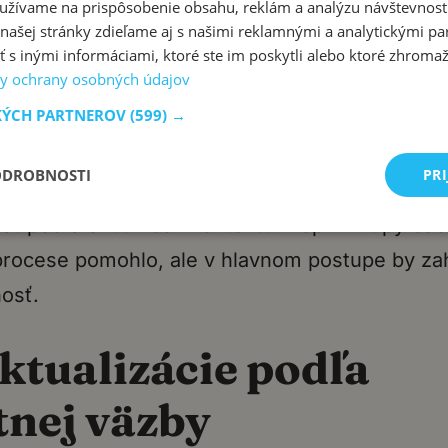
užívame na prispôsobenie obsahu, reklám a analýzu návštevnosti
Publikácia s presnými
ašej stránky zdieľame aj s našimi reklamnými a analytickými par
 inými informáciami, ktoré ste im poskytli alebo ktoré zhromažd
y ochrany osobných údajov
rami
KÝCH PARTNEROV
(599) →
apisujem so slovenskými mierami (gramy, decil
ODROBNOSTI
PRI
 polievkové lyžice). Postup je popísaný krok z
dať podľa chuti“ bez kontextu. Doplním tipy bab
procese pomohlo, ale v hlavnom postupe by za
osť.
Aktualizácie podľa
tnej väzby