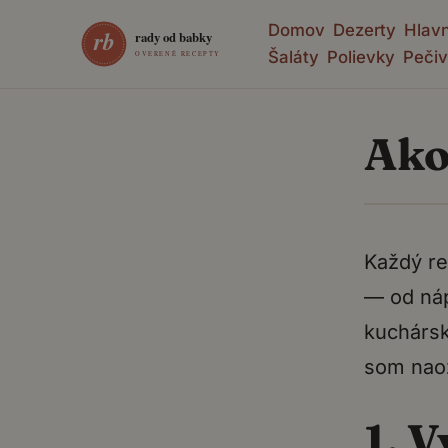
Domov
Dezerty
Hlavn
Šaláty
Polievky
Pečiv
Ako
Každý r
— od náp
kuchársk
som naoz
1. 