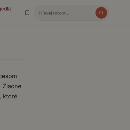
jedlá
Hľadať
ocesom
. Žiadne
, ktoré