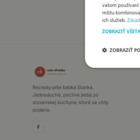
vašom používaní n
môžu kombinovať s
ich služieb.
Zásad
ZOBRAZIŤ VŠET
ZOBRAZIŤ P
Recepty píše babka Stanka.
Jednoduché, poctivé jedlá zo
slovenskej kuchyne, ktoré sa vždy
podaria.