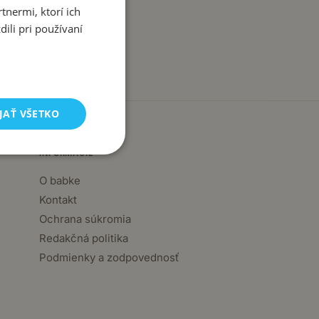
tnermi, ktorí ich
ili pri používaní
JAŤ VŠETKO
INFORMÁCIE
O babke
Kontakt
Ochrana súkromia
Redakčná politika
Podmienky a zodpovednosť