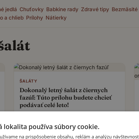
é jedlá
Chuťovky
Babkine rady
Zdravé tipy
Bezmäsité 
o a chlieb
Prílohy
Nátierky
šalát
ŠALÁTY
Dokonalý letný šalát z čiernych
fazúľ: Túto prílohu budete chcieť
podávať celé leto!
16. júna 2024
 lokalita používa súbory cookie.
užívame na prispôsobenie obsahu, reklám a analýzu návštevnosti