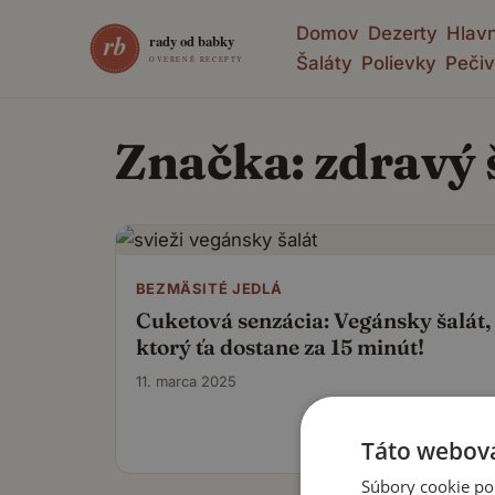
Domov
Dezerty
Hlavn
Šaláty
Polievky
Pečiv
Značka:
zdravý 
BEZMÄSITÉ JEDLÁ
Cuketová senzácia: Vegánsky šalát,
ktorý ťa dostane za 15 minút!
11. marca 2025
Táto webová
Súbory cookie po