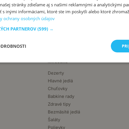
ašej stránky zdieľame aj s našimi reklamnými a analytickými par
 inými informáciami, ktoré ste im poskytli alebo ktoré zhromažd
y ochrany osobných údajov
KÝCH PARTNEROV
(599) →
ODROBNOSTI
PRI
KATEGÓRIE
Dezerty
Hlavné jedlá
Chuťovky
Babkine rady
Zdravé tipy
Bezmäsité jedlá
Šaláty
Polievky