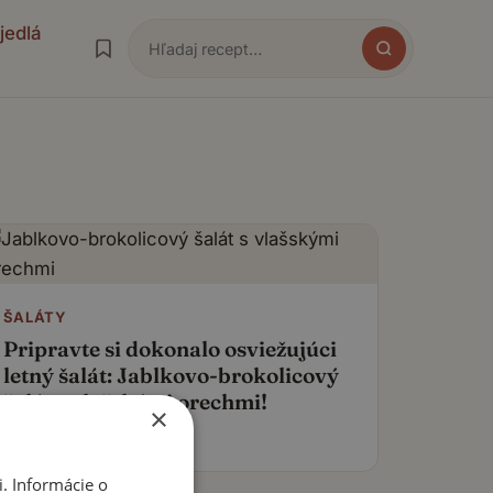
jedlá
Hľadať
ŠALÁTY
Pripravte si dokonalo osviežujúci
letný šalát: Jablkovo-brokolicový
šalát s vlašskými orechmi!
×
5. júna 2024
. Informácie o