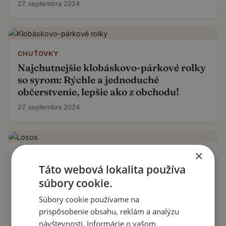
27. septembra 2024
CHUŤOVKY
Najchutnejšie klobáskovo-párkové rolky
so syrom: Rýchle a jednoduché
občerstvenie, lepšie ako z obchodu!
27. septembra 2024
×
HLAVNÉ JEDLÁ
Táto webová lokalita používa
Losos so smotanovou omáčkou z bieleho
súbory cookie.
vína: Krémový kráľ večere, hotový za 15
minút!
Súbory cookie používame na
prispôsobenie obsahu, reklám a analýzu
26. septembra 2024
návštevnosti. Informácie o vašom