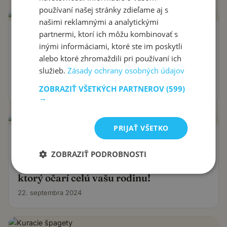
používaní našej stránky zdieľame aj s
našimi reklamnými a analytickými
partnermi, ktorí ich môžu kombinovať s
HLAVNÉ JEDLÁ
inými informáciami, ktoré ste im poskytli
Hovädzí Stroganov: Jednoduchý a
alebo ktoré zhromaždili pri používaní ich
krémový recept v jednej panvici na
služieb.
Zásady ochrany osobných údajov
rýchlu večeru s cestovinami alebo
zemiakovou kašou!
ZOBRAZIŤ VŠETKÝCH PARTNEROV
(599)
25. septembra 2024
→
PRIJAŤ VŠETKO
HLAVNÉ JEDLÁ
Bravčová panenka s medovo-
ZOBRAZIŤ PODROBNOSTI
balsamikovou glazúrou: Lahodný recept,
ktorý očarí celú vašu rodinu!
22. septembra 2024