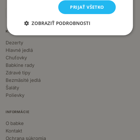
PRIJAŤ VŠETKO
ZOBRAZIŤ PODROBNOSTI
KATEGÓRIE
Dezerty
Hlavné jedlá
Chuťovky
Babkine rady
Zdravé tipy
Bezmäsité jedlá
Šaláty
Polievky
INFORMÁCIE
O babke
Kontakt
Ochrana súkromia