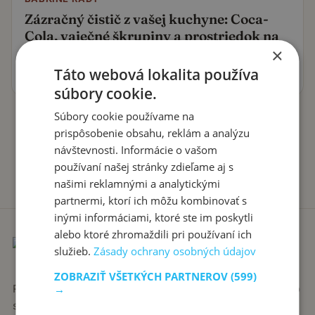
Zázračný čistič z vašej kuchyne: Coca-
Cola, vaječné škrupiny a prostriedok na
×
riad v akcii!
Táto webová lokalita používa
13. júna 2024
súbory cookie.
Súbory cookie používame na
prispôsobenie obsahu, reklám a analýzu
návštevnosti. Informácie o vašom
používaní našej stránky zdieľame aj s
našimi reklamnými a analytickými
partnermi, ktorí ich môžu kombinovať s
inými informáciami, ktoré ste im poskytli
alebo ktoré zhromaždili pri používaní ich
služieb.
Zásady ochrany osobných údajov
ZOBRAZIŤ VŠETKÝCH PARTNEROV
(599)
Recepty píše babka Stanka. Jednoduché, poctivé jedlá zo
→
slovenskej kuchyne, ktoré sa vždy podaria.