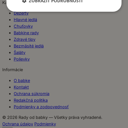
ZOBRAZIŤ PODROBNOSTI
Kategórie
Dezerty
Hlavné jedlá
Chuťovky
Babkine rady
Zdravé tipy
Bezmäsité jedlá
Šaláty
Polievky
Informácie
O babke
Kontakt
Ochrana súkromia
Redakčná politika
Podmienky a zodpovednosť
© 2026 Rady od babky — Všetky práva vyhradené.
Ochrana údajov
Podmienky