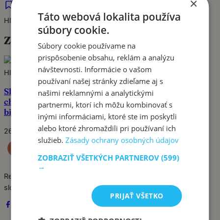
×
Táto webová lokalita používa
Hľadať
súbory cookie.
Značka:
sladkokyslé bravčové
Súbory cookie používame na
prispôsobenie obsahu, reklám a analýzu
Pin
návštevnosti. Informácie o vašom
Hlavné jedlá
používaní našej stránky zdieľame aj s
Sladkokyslé bravčové mäso s ananásom a
našimi reklamnými a analytickými
chrumkavou zeleninou: Klasika ako z obľúbeného
partnermi, ktorí ich môžu kombinovať s
bistra!
inými informáciami, ktoré ste im poskytli
alebo ktoré zhromaždili pri používaní ich
26. septembra 2024
služieb.
Zásady ochrany osobných údajov
ZOBRAZIŤ VŠETKÝCH PARTNEROV
(599)
→
Recepty píše babka Stanka. Jednoduché, poctivé jedlá zo
slovenskej kuchyne, ktoré sa vždy podaria.
PRIJAŤ VŠETKO