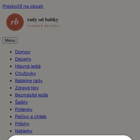
Preskočiť na obsah
Menu
Domov
Dezerty
Hlavné jedlá
Chuťovky
Babkine rady
Zdravé tipy
Bezmäsité jedlá
Šaláty
Polievky
Pečivo a chlieb
Prílohy
Nátierky