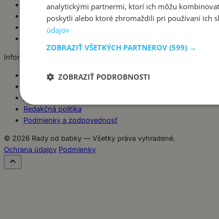
Zdravé tipy
analytickými partnermi, ktorí ich môžu kombinovať
Bezmäsité jedlá
poskytli alebo ktoré zhromaždili pri používaní ich s
Šaláty
údajov
Polievky
ZOBRAZIŤ VŠETKÝCH PARTNEROV
(599) →
Informácie
O babke
ZOBRAZIŤ PODROBNOSTI
Kontakt
Ochrana súkromia
Redakčná politika
Podmienky a zodpovednosť
© 2026 Rady od babky — Všetky práva vyhradené.
Ochrana údajov
Podmienky