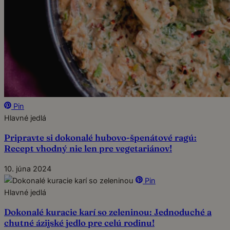
Pin
Hlavné jedlá
Pripravte si dokonalé hubovo-špenátové ragú:
Recept vhodný nie len pre vegetariánov!
10. júna 2024
Pin
Hlavné jedlá
Dokonalé kuracie karí so zeleninou: Jednoduché a
chutné ázijské jedlo pre celú rodinu!