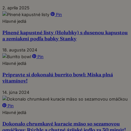
2. apríla 2025
Pin
Hlavné jedlá
Plnené kapustné listy (Holubky) s dusenou kapustou
a zemiakmi podľa babky Stanky
18. augusta 2024
Pin
Hlavné jedlá
Pripravte si dokonalú burrito bowl: Miska plná
vitamínov!
14. júna 2024
Pin
Hlavné jedlá
Dokonalo chrumkavé kuracie mäso so sezamovou
omáčkou: Rýchle a chutné ázijské jedlo za 30 minút!