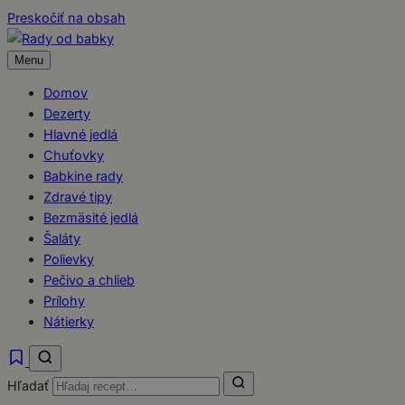
Preskočiť na obsah
Menu
Domov
Dezerty
Hlavné jedlá
Chuťovky
Babkine rady
Zdravé tipy
Bezmäsité jedlá
Šaláty
Polievky
Pečivo a chlieb
Prílohy
Nátierky
Hľadať