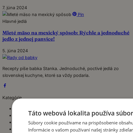
7. júna 2024
Pin
Hlavné jedlá
Mleté mäso na mexický spôsob: Rýchle a jednoduché
jedlo z jednej panvice!
5. júna 2024
Recepty píše babka Stanka. Jednoduché, poctivé jedlá zo
slovenskej kuchyne, ktoré sa vždy podaria.
Kategórie
Dezerty
Táto webová lokalita používa súbor
Hlavné jedlá
Súbory cookie používame na prispôsobenie obsahu,
Chuťovky
Babkine rady
Informácie o vašom používaní našej stránky zdieľa