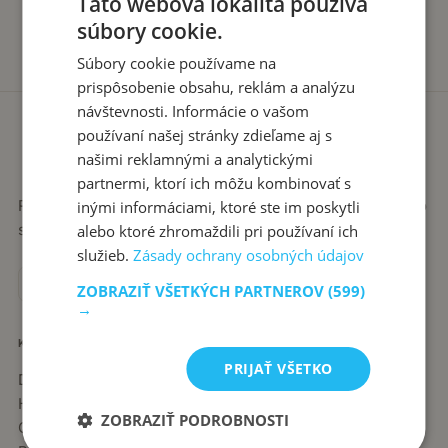
Táto webová lokalita používa
súbory cookie.
Súbory cookie používame na
prispôsobenie obsahu, reklám a analýzu
návštevnosti. Informácie o vašom
používaní našej stránky zdieľame aj s
našimi reklamnými a analytickými
partnermi, ktorí ich môžu kombinovať s
Recepty píše babka Stanka. Jednoduché, poctivé jedlá zo
inými informáciami, ktoré ste im poskytli
slovenskej kuchyne, ktoré sa vždy podaria.
alebo ktoré zhromaždili pri používaní ich
služieb.
Zásady ochrany osobných údajov
ZOBRAZIŤ VŠETKÝCH PARTNEROV
(599)
→
KATEGÓRIE
PRIJAŤ VŠETKO
Dezerty
Hlavné jedlá
ZOBRAZIŤ PODROBNOSTI
Chuťovky