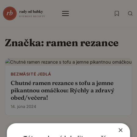
Menu
Značka:
ramen rezance
BEZMÄSITÉ JEDLÁ
Chutné ramen rezance s tofu a jemne
pikantnou omáčkou: Rýchly a zdravý
obed/večera!
14. júna 2024
×