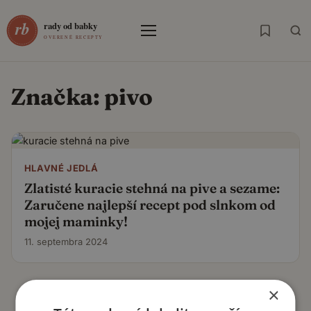
Menu
Značka:
pivo
HLAVNÉ JEDLÁ
Zlatisté kuracie stehná na pive a sezame:
Zaručene najlepší recept pod slnkom od
mojej maminky!
11. septembra 2024
×