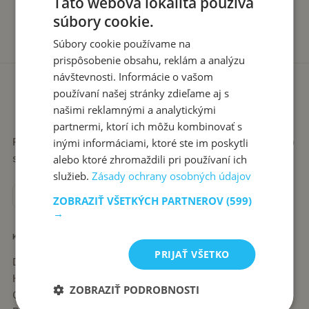
Táto webová lokalita používa
súbory cookie.
Súbory cookie používame na
prispôsobenie obsahu, reklám a analýzu
návštevnosti. Informácie o vašom
používaní našej stránky zdieľame aj s
našimi reklamnými a analytickými
partnermi, ktorí ich môžu kombinovať s
Recepty píše babka Stanka. Jednoduché, poctivé jedlá zo
inými informáciami, ktoré ste im poskytli
slovenskej kuchyne, ktoré sa vždy podaria.
alebo ktoré zhromaždili pri používaní ich
služieb.
Zásady ochrany osobných údajov
ZOBRAZIŤ VŠETKÝCH PARTNEROV
(599)
→
KATEGÓRIE
PRIJAŤ VŠETKO
Dezerty
Hlavné jedlá
ZOBRAZIŤ PODROBNOSTI
Chuťovky