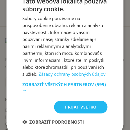
Táto webová lokalita používa
súbory cookie.
Súbory cookie používame na
prispôsobenie obsahu, reklám a analýzu
návštevnosti. Informácie o vašom
používaní našej stránky zdieľame aj s
našimi reklamnými a analytickými
partnermi, ktorí ich môžu kombinovať s
Recepty píše babka Stanka. Jednoduché, poctivé jedlá zo
inými informáciami, ktoré ste im poskytli
slovenskej kuchyne, ktoré sa vždy podaria.
alebo ktoré zhromaždili pri používaní ich
služieb.
Zásady ochrany osobných údajov
ZOBRAZIŤ VŠETKÝCH PARTNEROV
(599)
→
KATEGÓRIE
PRIJAŤ VŠETKO
Dezerty
Hlavné jedlá
ZOBRAZIŤ PODROBNOSTI
Chuťovky