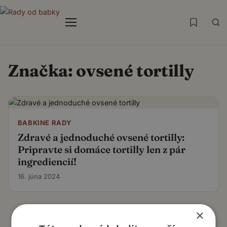
Menu
Značka:
ovsené tortilly
BABKINE RADY
Zdravé a jednoduché ovsené tortilly:
Pripravte si domáce tortilly len z pár
ingrediencií!
16. júna 2024
×