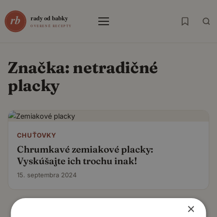
Menu
Značka:
netradičné
placky
CHUŤOVKY
Chrumkavé zemiakové placky:
Vyskúšajte ich trochu inak!
15. septembra 2024
×