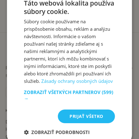
Táto webová lokalita používa
súbory cookie.
Súbory cookie používame na
prispôsobenie obsahu, reklám a analýzu
návštevnosti. Informácie o vašom
používaní našej stránky zdieľame aj s
našimi reklamnými a analytickými
partnermi, ktorí ich môžu kombinovať s
inými informáciami, ktoré ste im poskytli
Recepty píše babka Stanka. Jednoduché, poctivé jedlá zo
alebo ktoré zhromaždili pri používaní ich
slovenskej kuchyne, ktoré sa vždy podaria.
služieb.
Zásady ochrany osobných údajov
ZOBRAZIŤ VŠETKÝCH PARTNEROV
(599)
→
KATEGÓRIE
PRIJAŤ VŠETKO
Dezerty
Hlavné jedlá
ZOBRAZIŤ PODROBNOSTI
Chuťovky