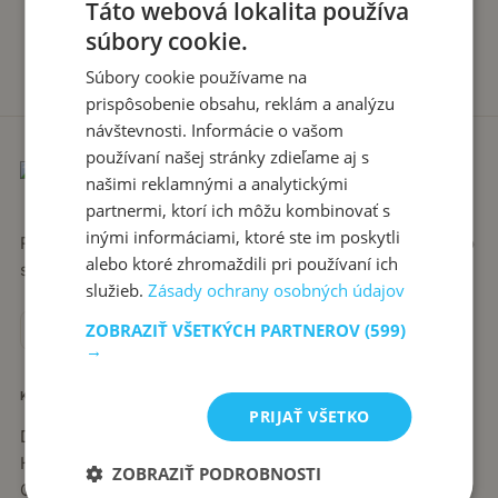
Táto webová lokalita používa
súbory cookie.
Súbory cookie používame na
prispôsobenie obsahu, reklám a analýzu
návštevnosti. Informácie o vašom
používaní našej stránky zdieľame aj s
našimi reklamnými a analytickými
partnermi, ktorí ich môžu kombinovať s
inými informáciami, ktoré ste im poskytli
Recepty píše babka Stanka. Jednoduché, poctivé jedlá zo
alebo ktoré zhromaždili pri používaní ich
slovenskej kuchyne, ktoré sa vždy podaria.
služieb.
Zásady ochrany osobných údajov
ZOBRAZIŤ VŠETKÝCH PARTNEROV
(599)
→
KATEGÓRIE
PRIJAŤ VŠETKO
Dezerty
Hlavné jedlá
ZOBRAZIŤ PODROBNOSTI
Chuťovky