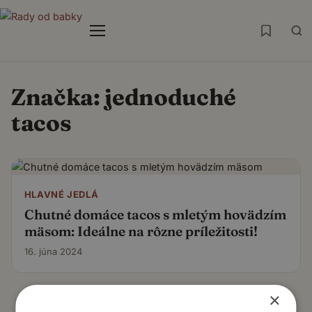
Menu
Značka:
jednoduché
tacos
HLAVNÉ JEDLÁ
Chutné domáce tacos s mletým hovädzím
mäsom: Ideálne na rôzne príležitosti!
16. júna 2024
×