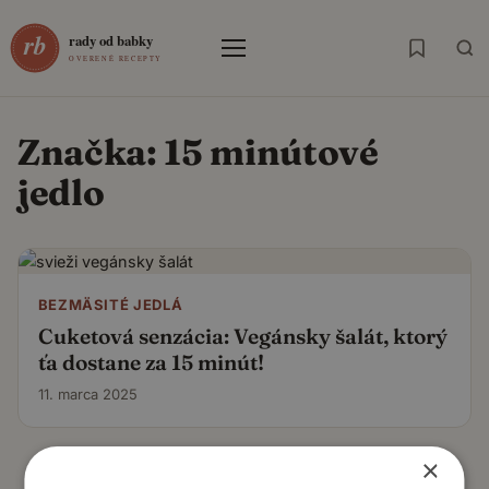
Menu
Značka:
15 minútové
jedlo
BEZMÄSITÉ JEDLÁ
Cuketová senzácia: Vegánsky šalát, ktorý
ťa dostane za 15 minút!
11. marca 2025
×