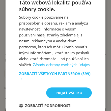
Táto webová lokalita používa
súbory cookie.
Súbory cookie používame na
prispôsobenie obsahu, reklám a analýzu
návštevnosti. Informácie o vašom
používaní našej stránky zdieľame aj s
našimi reklamnými a analytickými
partnermi, ktorí ich môžu kombinovať s
inými informáciami, ktoré ste im poskytli
Recepty píše babka Stanka. Jednoduché, poctivé jedlá zo
alebo ktoré zhromaždili pri používaní ich
slovenskej kuchyne, ktoré sa vždy podaria.
služieb.
Zásady ochrany osobných údajov
ZOBRAZIŤ VŠETKÝCH PARTNEROV
(599)
→
KATEGÓRIE
PRIJAŤ VŠETKO
Dezerty
Hlavné jedlá
ZOBRAZIŤ PODROBNOSTI
Chuťovky